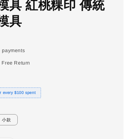
模具 紅桃粿印 傳統
模具
e payments
 Free Return
or every $100 spent
小款