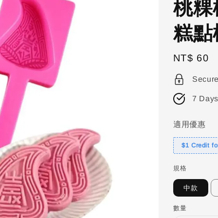
桃粿
糕點
Regular
NT$ 60
price
Secur
7 Days
適用優惠
$1 Credit f
規格
中款
數量