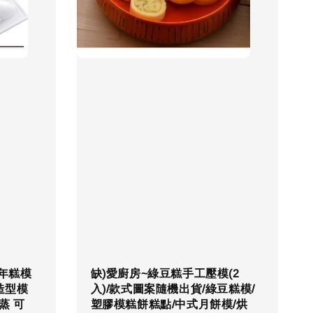
 年糕模
缺)愛廚房~綠豆糕手工壓模(2
造型模
入)/款式圖案隨機出貨/綠豆糕模/
蒸 可
塑膠模糕餅糕點/中式月餅模/烘