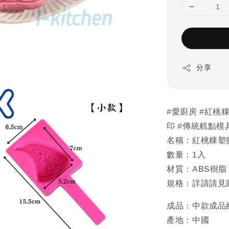
分享
#愛廚房 #紅桃粿
印 #傳統糕點模
名稱：紅桃粿塑膠
數量：1入
材質：ABS樹脂
規格：詳請請見
成品：中款成品約
產地：中國