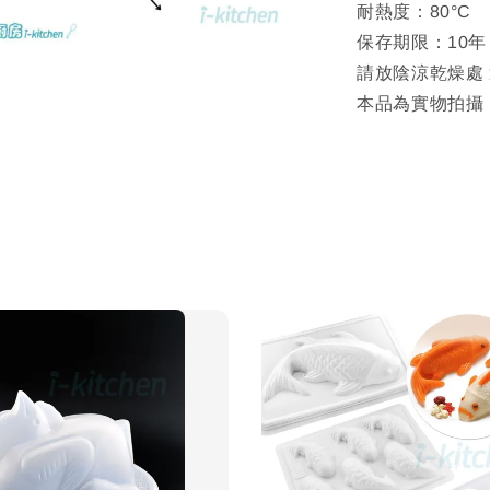
耐熱度：80°C
保存期限：10
請放陰涼乾燥處
本品為實物拍攝