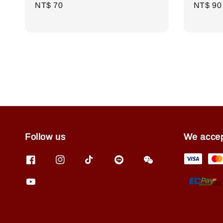
Regular
NT$ 70
Regula
NT$ 90
price
price
Follow us
We acce