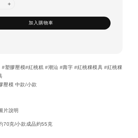
加入購物車
 #塑膠壓模#紅桃糕 #潮汕 #壽字 #紅桃粿模具 #紅桃粿
具
壓模 中款/小款
圖片說明
70克/小款成品約55克