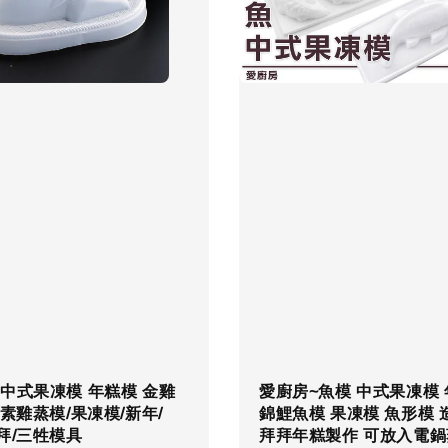
中式果凍模 年糕模 金雞
愛廚房~魚模 中式果凍模
/素雞蒸模/果凍模/新年/
錦鯉魚模 果凍模 魚形模 
拜/三牲模具
拜拜年糕製作 可放入電鍋