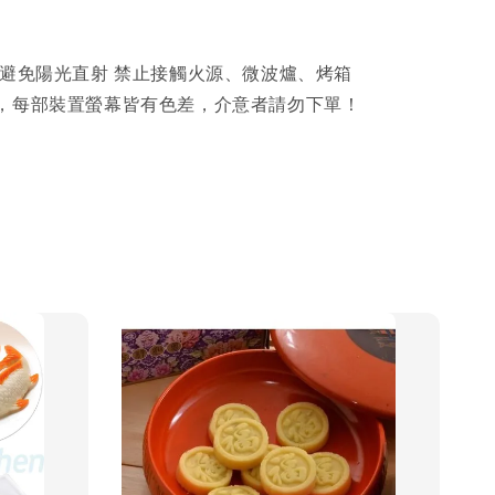
年
 避免陽光直射 禁止接觸火源、微波爐、烤箱
，每部裝置螢幕皆有色差，介意者請勿下單！