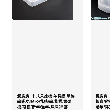
愛廚房~中式果凍模 年糕模 單格
愛廚房~
豬隊友/豬公/乳豬/豬/蒸模/果凍
報喜/雞
模/皂模/新年/過年/拜拜/掃墓
過年/拜