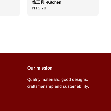
焙工具I-Kitchen
Regular
NT$ 70
price
Our mission
Quality materials, good designs,
craftsmanship and sustainability.