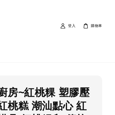
登入
購物車
廚房~紅桃粿 塑膠壓
紅桃糕 潮汕點心 紅