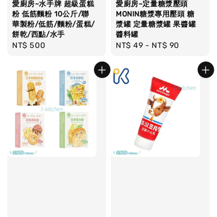
愛廚房~水手牌 超級蛋糕
愛廚房~定量糖漿壓頭
粉 低筋麵粉 10公斤/聯
MONIN糖漿專用壓頭 糖
華製粉/低筋/麵粉/蛋糕/
漿罐 定量糖漿罐 果醬罐
餅乾/西點/水手
醬料罐
Regular
NT$ 500
Regular
NT$ 49
-
NT$ 90
price
price