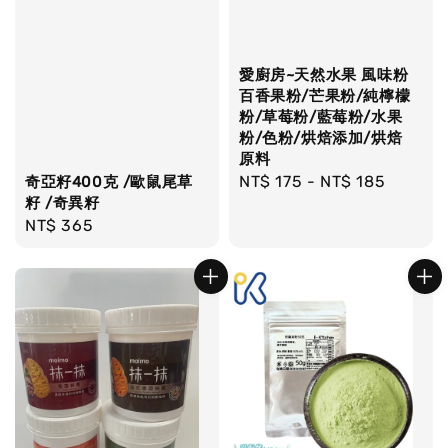
愛廚房~天然水果 風味粉
百香果粉/芒果粉/純檸檬
粉/草莓粉/藍莓粉/水果
粉/色粉/烘焙添加/烘焙
原料
Regular
NT$ 175
-
NT$ 185
奇亞籽400克 /歐鼠尾草
籽 /奇異籽
price
Regular
NT$ 365
price