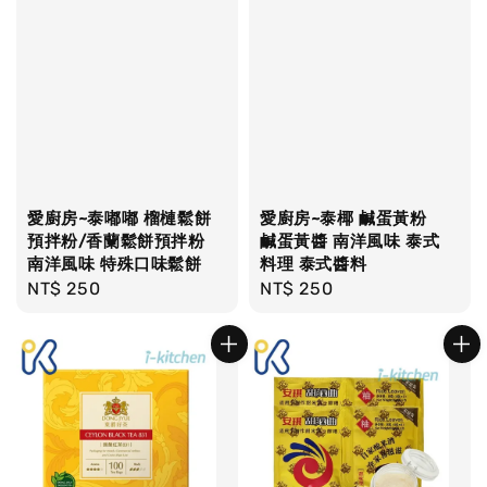
愛廚房~泰嘟嘟 榴槤鬆餅
愛廚房~泰椰 鹹蛋黃粉
預拌粉/香蘭鬆餅預拌粉
鹹蛋黃醬 南洋風味 泰式
南洋風味 特殊口味鬆餅
料理 泰式醬料
Regular
NT$ 250
Regular
NT$ 250
price
price