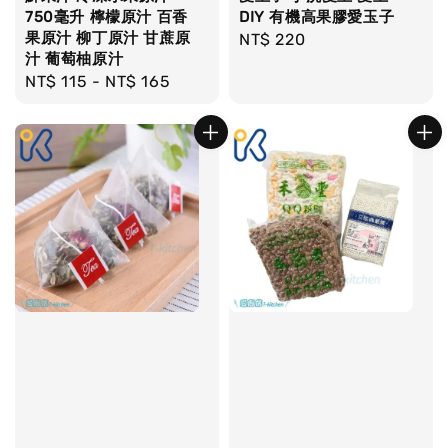
750毫升 檸檬原汁 百香
DIY 有機高果膠愛玉子
果原汁 柳丁原汁 甘蔗原
Regular
NT$ 220
汁 葡萄柚原汁
price
Regular
NT$ 115
-
NT$ 165
price