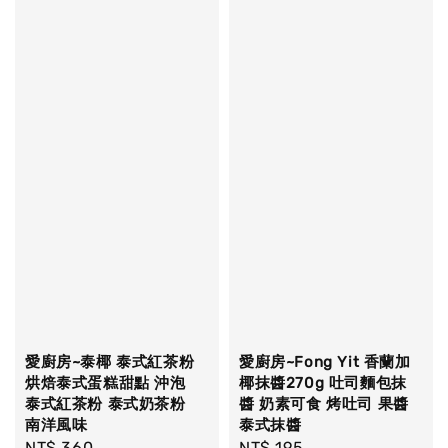
愛廚房~泰椰 泰式紅茶粉
愛廚房~Fong Yit 香蘭加
烘焙泰式蛋糕甜點 沖泡
椰抹醬270g 吐司麵包抹
泰式紅茶粉 泰式奶茶粉
醬 奶素可食 烤吐司 果醬
南洋風味
泰式抹醬
Regular
NT$ 360
Regular
NT$ 195