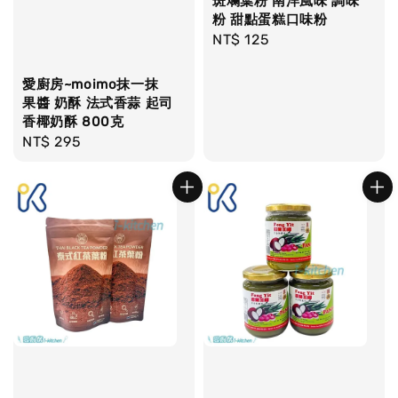
斑斕葉粉 南洋風味 調味
粉 甜點蛋糕口味粉
Regular
NT$ 125
price
愛廚房~moimo抹一抹
果醬 奶酥 法式香蒜 起司
香椰奶酥 800克
Regular
NT$ 295
price