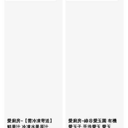
愛廚房~【需冷凍寄送】
愛廚房~綠谷愛玉園 有機
鮮果汁 冷凍水果原汁
愛玉子 手洗愛玉 愛玉