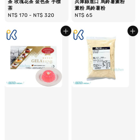
茶 玫瑰花茶 金色茶 手標
兵庫縣進口 馬鈴薯澱粉
茶
澱粉 馬鈴薯粉
Regular
NT$ 170
-
NT$ 320
Regular
NT$ 65
price
price