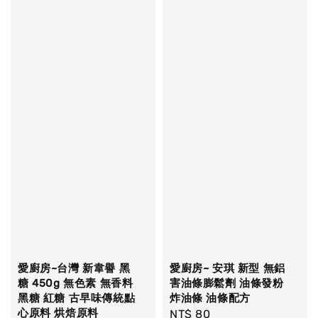
愛廚房~台灣 新韋譽 黑
愛廚房~ 安琪 新型 無鋁
糖 450g 無色素 無香料
害油條膨鬆劑 油條發粉
黑糖 紅糖 古早味傳統點
炸油條 油條配方
心原料 烘焙原料
Regular
NT$ 80