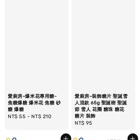
愛廚房~爆米花專用糖-
愛廚房~裝飾糖片 聖誕雪
焦糖爆糖 爆米花 焦糖 砂
人混款 65g 聖誕樹 聖誕
糖 爆糖
節 雪人 花圈 糖珠 糖花
糖片 裝飾
Regular
NT$ 55
-
NT$ 210
Regular
NT$ 95
price
price