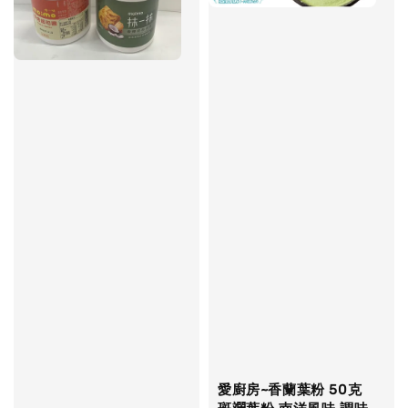
愛廚房~香蘭葉粉 50克