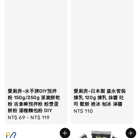
愛廚房~水手牌DIY預拌
愛廚房~日本製 森永管裝
粉 150g/250g 派脆餅乾
煉乳 120g 煉乳 抹醬 吐
粉 吉拿棒預拌粉 粉漿蛋
司 鬆餅 挫冰 刨冰 淋醬
餅粉 湯種麵包粉 DIY
Regular
NT$ 110
Regular
NT$ 69
-
NT$ 119
price
price