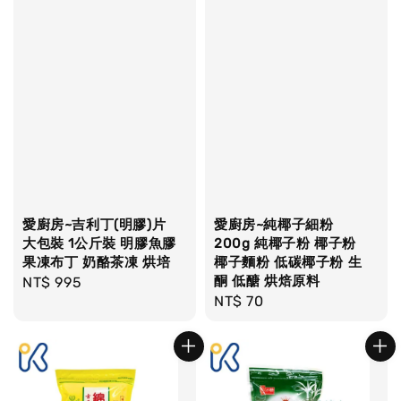
愛廚房~吉利丁(明膠)片
愛廚房~純椰子細粉
大包裝 1公斤裝 明膠魚膠
200g 純椰子粉 椰子粉
果凍布丁 奶酪茶凍 烘培
椰子麵粉 低碳椰子粉 生
酮 低醣 烘焙原料
Regular
NT$ 995
Regular
NT$ 70
price
price