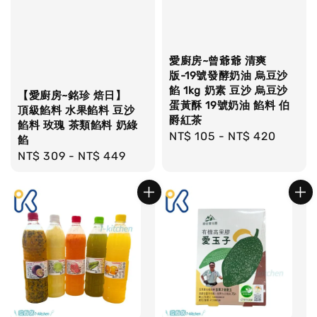
愛廚房~曾爺爺 清爽
版-19號發酵奶油 烏豆沙
餡 1kg 奶素 豆沙 烏豆沙
【愛廚房~銘珍 焙日】
蛋黃酥 19號奶油 餡料 伯
頂級餡料 水果餡料 豆沙
爵紅茶
餡料 玫瑰 茶類餡料 奶綠
Regular
NT$ 105
-
NT$ 420
餡
price
Regular
NT$ 309
-
NT$ 449
price