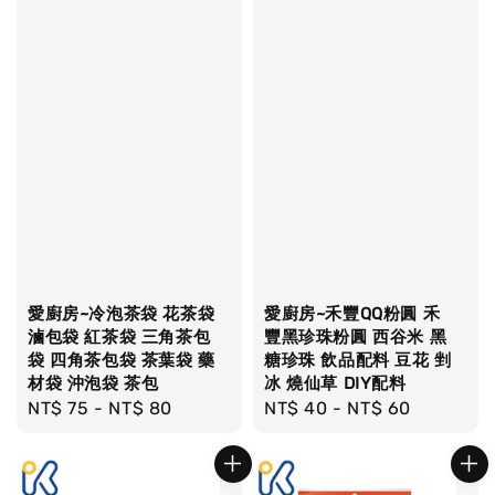
愛廚房~冷泡茶袋 花茶袋
愛廚房~禾豐QQ粉圓 禾
滷包袋 紅茶袋 三角茶包
豐黑珍珠粉圓 西谷米 黑
袋 四角茶包袋 茶葉袋 藥
糖珍珠 飲品配料 豆花 剉
材袋 沖泡袋 茶包
冰 燒仙草 DIY配料
Regular
NT$ 75
-
NT$ 80
Regular
NT$ 40
-
NT$ 60
price
price