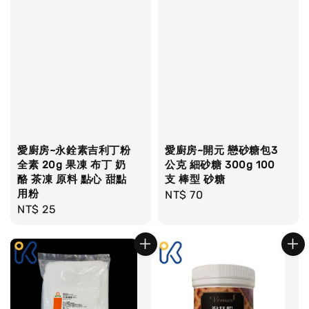
愛廚房~永銓素吉利丁粉
愛廚房~開元 戀砂糖包3
全素 20g 果凍 布丁 奶
公克 細砂糖 300g 100
酪 茶凍 原料 點心 甜點
支 棒型 砂糖
用粉
Regular
NT$ 70
Regular
NT$ 25
price
price