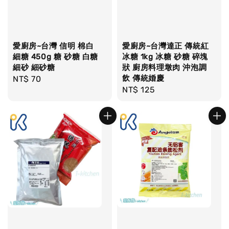
愛廚房~台灣 信明 棉白
愛廚房~台灣達正 傳統紅
細糖 450g 糖 砂糖 白糖
冰糖 1kg 冰糖 砂糖 碎塊
細砂 細砂糖
狀 廚房料理墩肉 沖泡調
飲 傳統婚慶
Regular
NT$ 70
Regular
NT$ 125
price
price