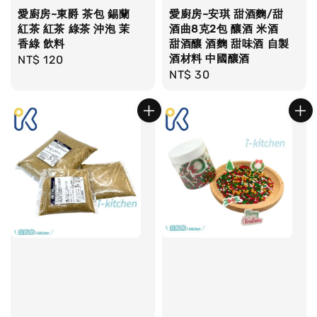
愛廚房~東爵 茶包 錫蘭
愛廚房~安琪 甜酒麴/甜
紅茶 紅茶 綠茶 沖泡 茉
酒曲8克2包 釀酒 米酒
香綠 飲料
甜酒釀 酒麴 甜味酒 自製
酒材料 中國釀酒
Regular
NT$ 120
Regular
NT$ 30
price
price