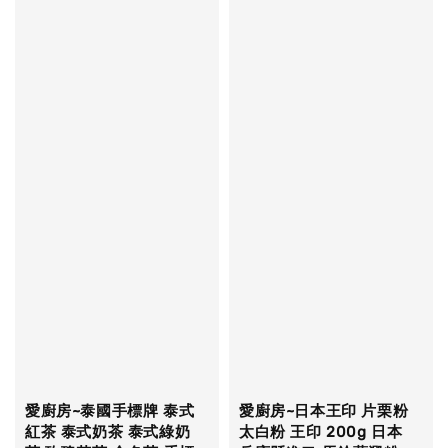
愛廚房~泰國手標牌 泰式
愛廚房~日本王印 片栗粉
紅茶 泰式奶茶 泰式綠奶
太白粉 王印 200g 日本