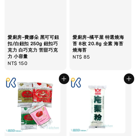
愛廚房~費娜朵 黑可可鈕
愛廚房~橘平屋 特選燒海
扣/白鈕扣 250g 鈕扣巧
苔 8枚 20.8g 全素 海苔
克力 白巧克力 苦甜巧克
燒海苔
力 小容量
Regular
NT$ 85
Regular
NT$ 150
price
price