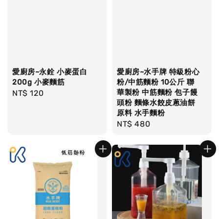
愛廚房~永銓 小麥蛋白
愛廚房~水手牌 特級粉心
200g 小麥麵筋
粉/中筋麵粉 10公斤 聯
華製粉 中筋麵粉 包子饅
Regular
NT$ 120
頭粉 麵條水餃皮蔥油餅
price
原料 水手麵粉
Regular
NT$ 480
price