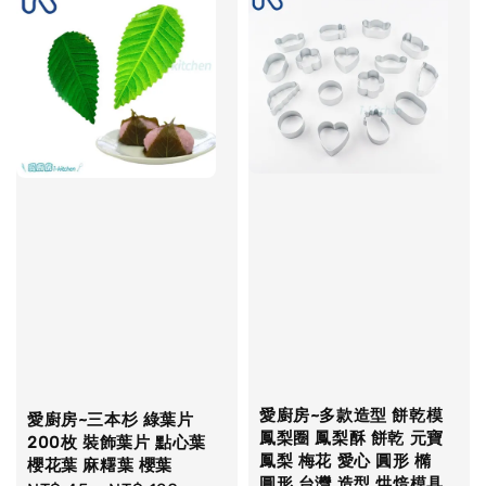
愛廚房~多款造型 餅乾模
愛廚房~三本杉 綠葉片
鳳梨圈 鳳梨酥 餅乾 元寶
200枚 裝飾葉片 點心葉
鳳梨 梅花 愛心 圓形 橢
櫻花葉 麻糬葉 櫻葉
圓形 台灣 造型 烘焙模具