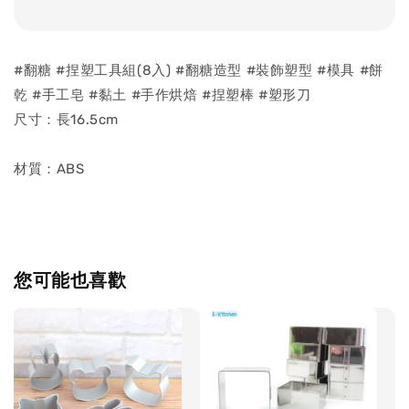
#翻糖 #捏塑工具組(8入) #翻糖造型 #裝飾塑型 #模具 #餅
乾 #手工皂 #黏土 #手作烘焙 #捏塑棒 #塑形刀
尺寸：長16.5cm
材質：ABS
您可能也喜歡