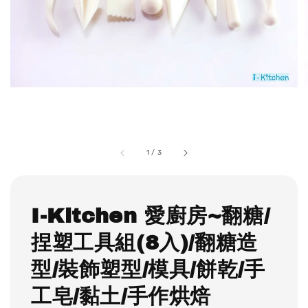
1
/
3
I-Kitchen 愛廚房~翻糖/
捏塑工具組(8入)/翻糖造
型/裝飾塑型/模具/餅乾/手
工皂/黏土/手作烘焙