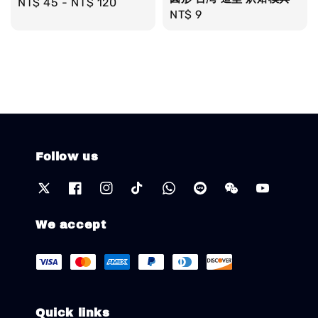
Regular
NT$ 45
-
NT$ 120
Regular
NT$ 9
price
price
Follow us
We accept
Quick links