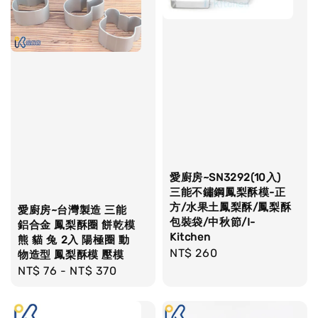
愛廚房~SN3292(10入)
三能不鏽鋼鳳梨酥模-正
方/水果土鳳梨酥/鳳梨酥
愛廚房~台灣製造 三能
包裝袋/中秋節/I-
鋁合金 鳳梨酥圈 餅乾模
Kitchen
熊 貓 兔 2入 陽極圈 動
Regular
NT$ 260
物造型 鳳梨酥模 壓模
price
Regular
NT$ 76
-
NT$ 370
price