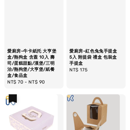
愛廚房~牛卡紙托 大亨堡
愛廚房~紅色兔兔手提盒
盒/熱狗盒 含蓋 10入 壽
5入 附提袋 禮盒 包裝盒
司/蛋糕甜點/漢堡/三明
手提盒
治/熱狗堡/大亨堡/紙餐
Regular
NT$ 175
盒/食品盒
price
Regular
NT$ 70
-
NT$ 90
price
優惠