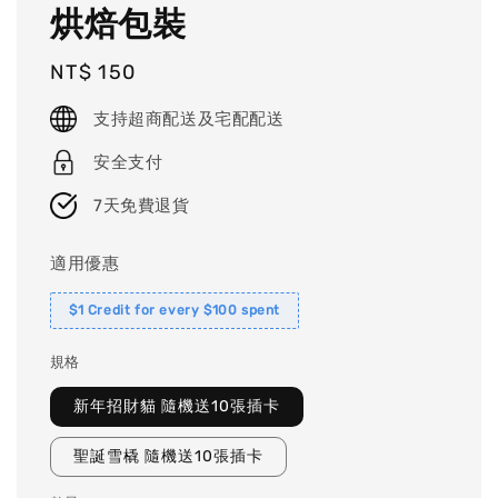
烘焙包裝
Regular
NT$ 150
price
支持超商配送及宅配配送
安全支付
7天免費退貨
適用優惠
$1 Credit for every $100 spent
規格
新年招財貓 隨機送10張插卡
聖誕雪橇 隨機送10張插卡