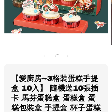
1
/
7
【愛廚房~3格裝蛋糕手提
盒 10入】 隨機送10張插
卡 馬芬蛋糕盒 蛋糕盒 蛋
糕包裝盒 手提盒 杯子蛋糕