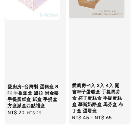
愛廚房~1入 2入 4入 開
愛廚房~台灣製 蛋糕盒 8
窗杯子蛋糕盒 手提馬芬
吋 手提派盒 黛拉 附金盤
盒 杯子蛋糕盒 手提蛋糕
手提蛋糕盒 紙盒 手提盒
盒 慕斯奶酪盒 馬芬盒 布
方盒派盒西點禮盒
丁盒 蛋塔盒
Sale
NT$ 20
Regular
NT$ 29
Regular
NT$ 45
-
NT$ 65
price
price
price