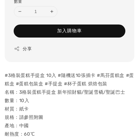
數量
加入購物車
分享
#3格裝蛋糕手提盒 10入 #隨機送10張插卡 #馬芬蛋糕盒 #蛋
糕盒 #蛋糕包裝盒 #手提盒 #杯子蛋糕 烘焙包裝
名稱：3格裝蛋糕手提盒 新年招財貓/聖誕雪橇/聖誕巴士
數量：10入
材質：紙卡
規格：請參照附圖
產地：中國
耐熱度：60℃