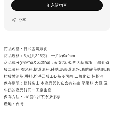
加入購物車
分享
商品名稱：日式雪莓娘皮
商品規格：5入(共225克)；一片約9x9cm
商品成分(內容物及添加物)：麥芽糖,水,羥丙基澱粉,乙醯化磷
酸二澱粉,糯米粉,樹薯澱粉,砂糖,馬鈴薯澱粉,脂肪酸蔗糖脂,脂
肪酸甘油脂,香料,胺基乙酸,DL-胺基丙酸,二氧化鈦,棕梠油
保存期限：標於袋上,本產品與其它含有花生,堅果類,大豆,及
牛奶的產品於同一工廠生產
保存方法：-18度C以下冷凍保存
產地：台灣