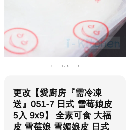
1
/
4
更改【愛廚房『需冷凍
送』051-7 日式 雪莓娘皮
5入 9x9】 全素可食 大福
皮 雪莓娘 雪媚娘皮 日式