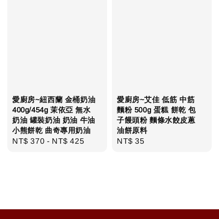
愛廚房~紐西蘭 金桶奶油
愛廚房~艾佳 低筋 中筋
400g/454g 茉依亞 無水
麵粉 500g 蛋糕 餅乾 包
奶油 罐裝奶油 奶油 牛油
子饅頭粉 麵條水餃皮蔥
小熊餅乾 曲奇專用奶油
油餅原料
Regular
NT$ 370
-
NT$ 425
Regular
NT$ 35
price
price