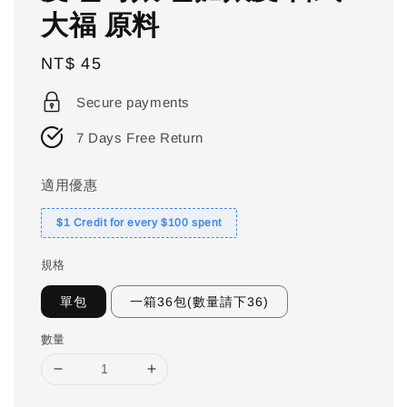
大福 原料
Regular
NT$ 45
price
Secure payments
7 Days Free Return
適用優惠
$1 Credit for every $100 spent
規格
單包
一箱36包(數量請下36)
數量