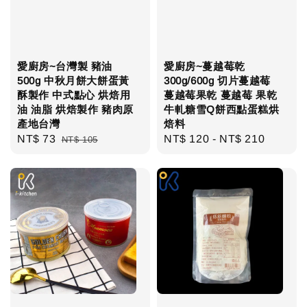
愛廚房~台灣製 豬油
愛廚房~蔓越莓乾
500g 中秋月餅大餅蛋黃
300g/600g 切片蔓越莓
酥製作 中式點心 烘焙用
蔓越莓果乾 蔓越莓 果乾
油 油脂 烘焙製作 豬肉原
牛軋糖雪Q餅西點蛋糕烘
產地台灣
焙料
Sale
NT$ 73
Regular
Regular
NT$ 120
-
NT$ 210
NT$ 105
price
price
price