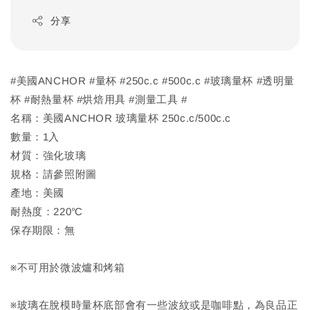
分享
#美國ANCHOR #量杯 #250c.c #500c.c #玻璃量杯 #透明量
杯 #耐熱量杯 #烘焙用具 #測量工具 #
名稱：美國ANCHOR 玻璃量杯 250c.c/500c.c
數量：1入
材質：強化玻璃
規格：請參照附圖
產地：美國
耐熱度：220℃
保存期限：無
※不可用於微波爐和烤箱
※玻璃在脫模時量杯底部會有一些波紋或是咖啡點，為良品正