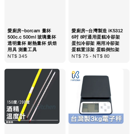
愛廚房~borcam 量杯
愛廚房~台灣製造 iK5312
500c.c 500ml 玻璃量杯
6吋 8吋通用蛋糕冷卻架
透明量杯 耐熱量杯 烘焙
蛋扣冷卻架 兩用冷卻架
用具 測量工具
蛋糕置涼架 蛋糕倒扣架
Regular
NT$ 345
Regular
NT$ 75
-
NT$ 80
price
price