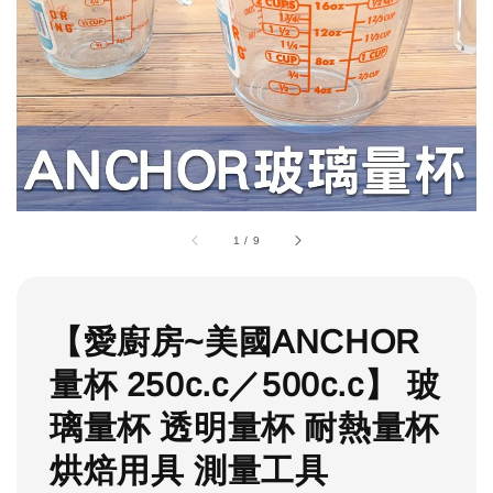
1
/
9
【愛廚房~美國ANCHOR
量杯 250c.c／500c.c】 玻
璃量杯 透明量杯 耐熱量杯
烘焙用具 測量工具