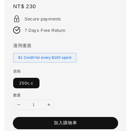
Regular
NT$ 230
price
Secure payments
7 Days Free Return
適用優惠
$1 Credit for every $100 spent
規格
250c.c
數量
加入購物車