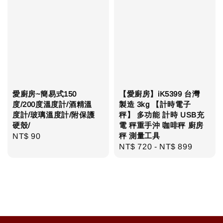
愛廚房~簡易式150
【愛廚房】iK5399 台灣
度/200度溫度計/酒精溫
製造 3kg 【計時電子
度計/玻璃溫度計/附保護
秤】 多功能 計時 USB充
硬殼/
電 秤重手沖 咖啡秤 廚房
秤 測量工具
Regular
NT$ 90
Regular
NT$ 720
-
NT$ 899
price
price