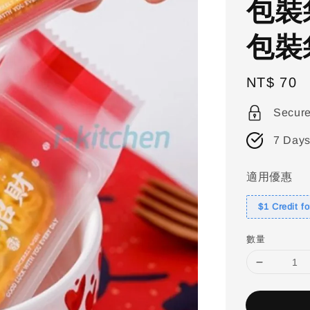
包裝
包裝
Regular
NT$ 70
price
Secur
7 Days
適用優惠
$1 Credit f
數量