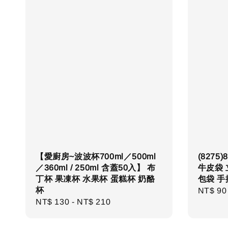
【愛廚房~波波杯700ml／500ml
(827
／360ml / 250ml 含蓋50入】 布
牛皮袋 
丁杯 果凍杯 水果杯 蛋糕杯 奶酪
包袋 手
杯
Regula
NT$ 90
Regular
NT$ 130
-
NT$ 210
price
price