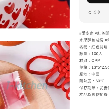
分享
#愛廚房 #紅色開
水果酥包裝袋 #
名稱：紅色開運
數量：100入
材質：CPP
規格：13*5*2.
產地：中國
耐熱度：60°C
保存期限：妥善
本品為實物拍攝