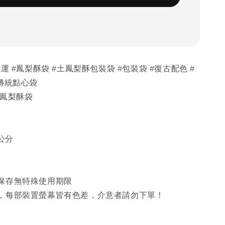
運 #鳳梨酥袋 #土鳳梨酥包裝袋 #包裝袋 #復古配色 #
傳統點心袋
 鳳梨酥袋
5公分
保存無特殊使用期限
，每部裝置螢幕皆有色差，介意者請勿下單！