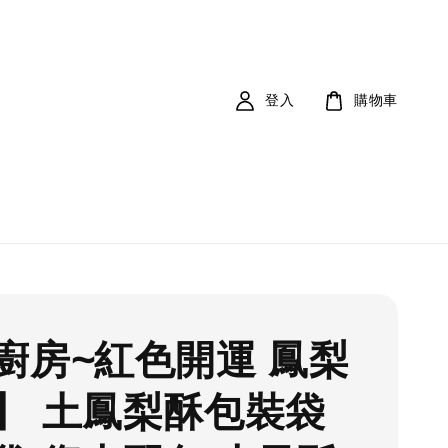
登入
購物車
廚房~紅色開運 鳳梨
】 土鳳梨酥包裝袋