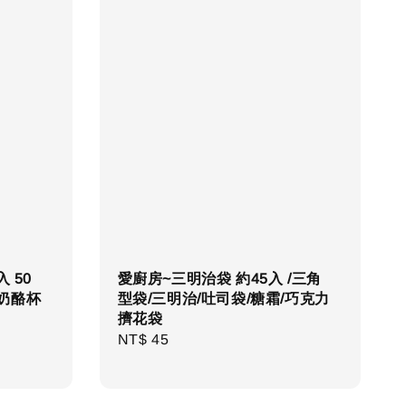
入 50
愛廚房~三明治袋 約45入 /三角
 奶酪杯
型袋/三明治/吐司袋/糖霜/巧克力
擠花袋
Regular
NT$ 45
price