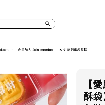
ducts
會員加入 Join member
🔥 烘焙翻車救星區
【愛
酥袋