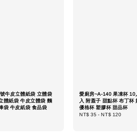
5)8號牛皮立體紙袋 立體袋
愛廚房~A-140 果凍杯 10
立體紙袋 牛皮立體袋 麵
入 附蓋子 甜點杯 布丁杯
捧袋 牛皮紙袋 食品袋
優格杯 塑膠杯 甜品杯
r
Regular
NT$ 35
-
NT$ 120
price