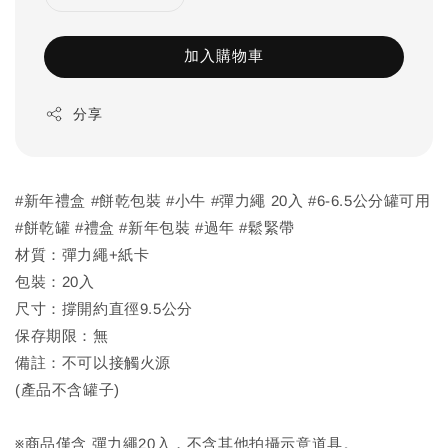
加入購物車
分享
#新年禮盒 #餅乾包裝 #小牛 #彈力繩 20入 #6-6.5公分罐可用
#餅乾罐 #禮盒 #新年包裝 #過年 #鬆緊帶
材質：彈力繩+紙卡
包裝：20入
尺寸：撐開約直徑9.5公分
保存期限：無
備註：不可以接觸火源
(產品不含罐子)
※商品僅含 彈力繩20入，不含其他拍攝示意道具。