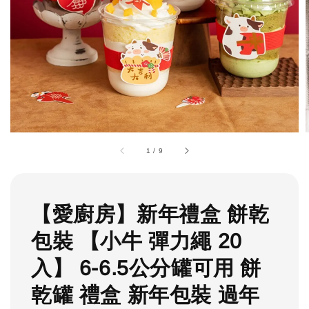
1
/
9
【愛廚房】新年禮盒 餅乾
包裝 【小牛 彈力繩 20
入】 6-6.5公分罐可用 餅
乾罐 禮盒 新年包裝 過年