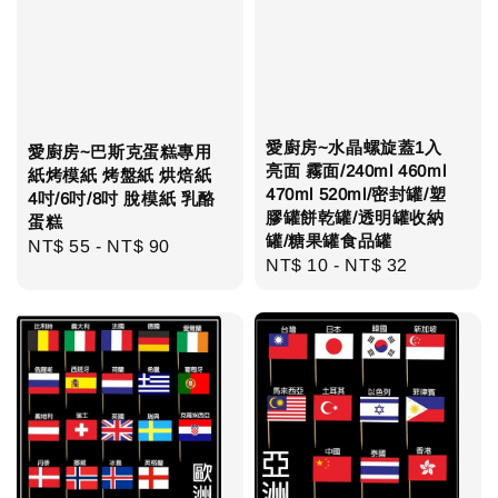
愛廚房~水晶螺旋蓋1入
愛廚房~巴斯克蛋糕專用
亮面 霧面/240ml 460ml
紙烤模紙 烤盤紙 烘焙紙
470ml 520ml/密封罐/塑
4吋/6吋/8吋 脫模紙 乳酪
膠罐餅乾罐/透明罐收納
蛋糕
罐/糖果罐食品罐
Regular
NT$ 55
-
NT$ 90
Regular
NT$ 10
-
NT$ 32
price
price