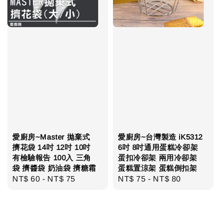
愛廚房~Master 拋棄式
愛廚房~台灣製造 iK5312
擠花袋 14吋 12吋 10吋
6吋 8吋通用蛋糕冷卻架
有檢驗報告 100入 三角
蛋扣冷卻架 兩用冷卻架
袋 擠醬袋 奶油袋 擠糖霜
蛋糕置涼架 蛋糕倒扣架
Regular
NT$ 60
-
NT$ 75
Regular
NT$ 75
-
NT$ 80
price
price