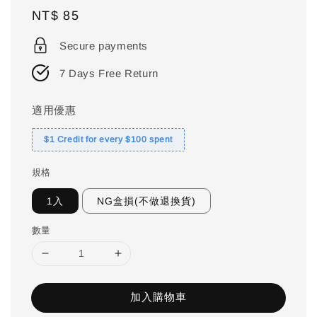
Regular
NT$ 85
price
Secure payments
7 Days Free Return
適用優惠
$1 Credit for every $100 spent
規格
1入
NG盒損(不做退換貨)
數量
加入購物車