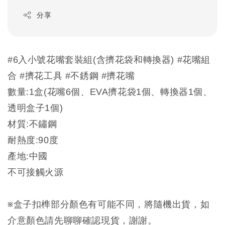
分享
#6入小號花嘴套裝組(含擠花袋和轉換器) #花嘴組
合 #擠花工具 #不銹鋼 #擠花嘴
數量:1盒(花嘴6個、EVA擠花袋1個、轉換器1個、
透明盒子1個)
材質:不鏽鋼
耐熱度:90度
產地:中國
不可接觸火源
※盒子扣榫部分顏色有可能不同，將隨機出貨，如
介意顏色請先聊聊確認現貨，謝謝。