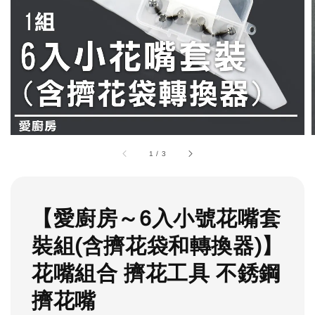
1
/
3
【愛廚房～6入小號花嘴套
裝組(含擠花袋和轉換器)】
花嘴組合 擠花工具 不銹鋼
擠花嘴