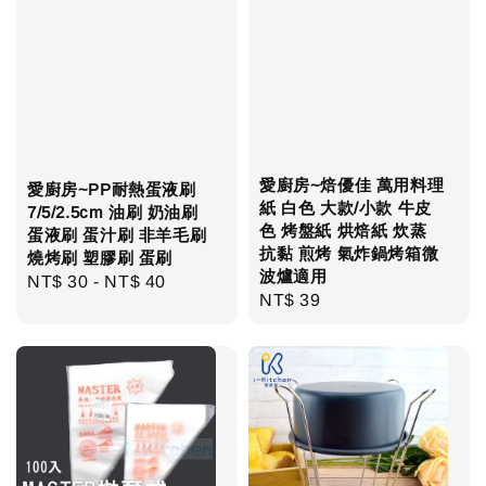
愛廚房~焙優佳 萬用料理
愛廚房~PP耐熱蛋液刷
紙 白色 大款/小款 牛皮
7/5/2.5cm 油刷 奶油刷
色 烤盤紙 烘焙紙 炊蒸
蛋液刷 蛋汁刷 非羊毛刷
抗黏 煎烤 氣炸鍋烤箱微
燒烤刷 塑膠刷 蛋刷
波爐適用
Regular
NT$ 30
-
NT$ 40
Regular
NT$ 39
price
price