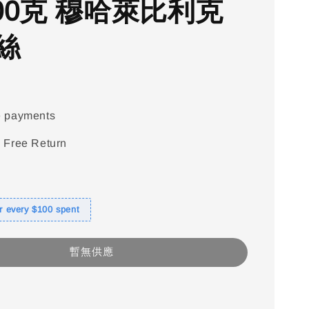
200克 穆哈萊比利克
絲
e payments
 Free Return
or every $100 spent
暫無供應