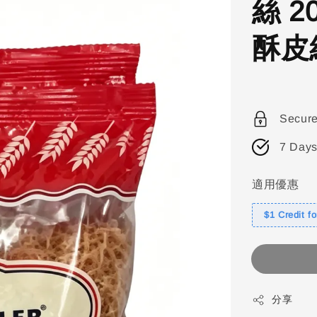
絲 
酥皮
Secur
7 Days
適用優惠
$1 Credit f
分享