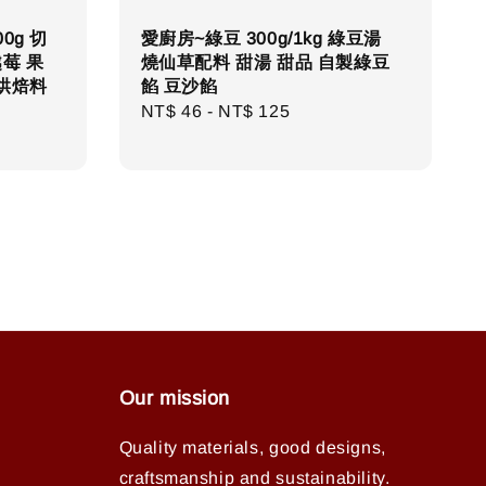
0g 切
愛廚房~綠豆 300g/1kg 綠豆湯
莓 果
燒仙草配料 甜湯 甜品 自製綠豆
烘焙料
餡 豆沙餡
Regular
NT$ 46
-
NT$ 125
price
Our mission
Quality materials, good designs,
craftsmanship and sustainability.