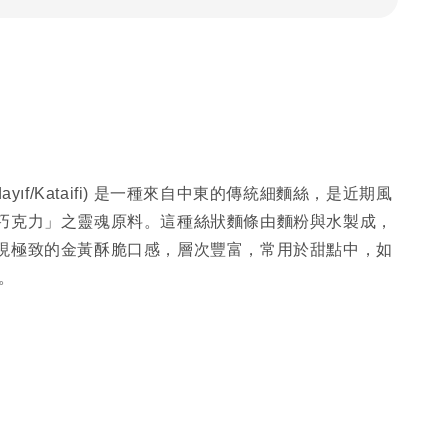
鹽
dayıf/Kataifi) 是一種來自中東的傳統細麵絲，是近期風
巧克力」之靈魂原料。這種絲狀麵條由麵粉與水製成，
現極致的金黃酥脆口感，層次豐富，常用於甜點中，如
。