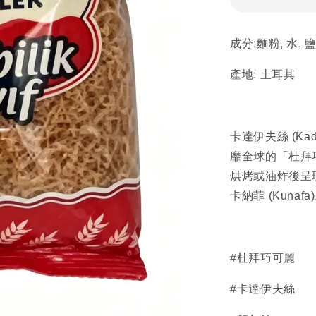
成分:麵粉, 水, 
產地: 土耳其
卡達伊夫絲 (Ka
靡全球的「杜拜
烘烤或油炸後呈
卡納菲 (Kunafa)
#杜拜巧可麗
#
卡達伊夫絲