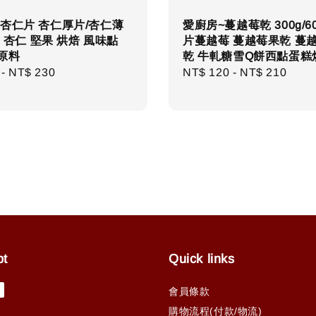
杏仁片 杏仁厚片/杏仁薄
愛廚房~蔓越莓乾 300g/60
0g 杏仁 堅果 烘焙 風味點
片蔓越莓 蔓越莓果乾 蔓越
原料
乾 牛軋糖雪Q餅西點蛋糕
r
-
NT$ 230
Regular
NT$ 120
-
NT$ 210
price
pt
Quick links
會員條款
購物流程(付款/物流)