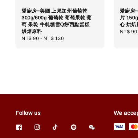
愛廚房~美國 上果加州葡萄乾
愛廚房~
300g/600g 葡萄乾 葡萄果乾 葡
片 15
萄 果乾 牛軋糖雪Q餅西點蛋糕
心 烘焙
烘焙原料
Regula
NT$ 90
Regular
NT$ 90
-
NT$ 130
price
price
Follow us
We acce