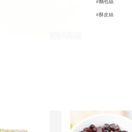
#麵包絲
#酥皮絲