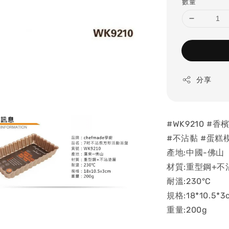
數量
分享
#WK9210 
#不沾黏 #蛋糕
產地:中國-佛山
材質:重型鋼+不
耐溫:230°C
規格:18*10.5*3
重量:200g