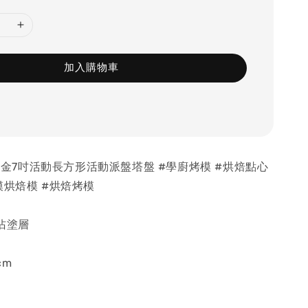
加入購物車
#香檳金7吋活動長方形活動派盤塔盤 #學廚烤模 #烘焙點心
模烘焙模 #烘焙烤模
沾塗層
cm