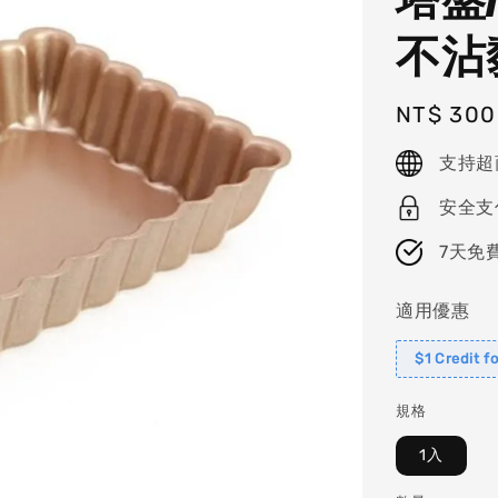
不沾黏
Regular
NT$ 300
price
支持超
安全支
7天免
適用優惠
$1 Credit f
規格
1入