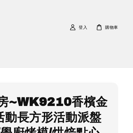
登入
購物車
房~WK9210香檳金
活動長方形活動派盤
/學廚烤模/烘焙點心