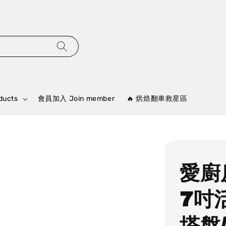
ducts
會員加入 Join member
🔥 烘焙翻車救星區
愛廚
7吋
塔盤