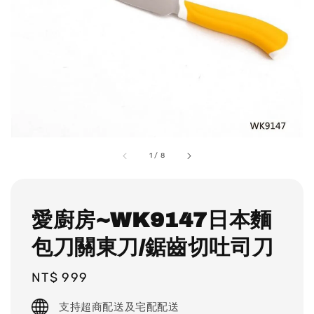
1
/
8
愛廚房~WK9147日本麵
包刀關東刀/鋸齒切吐司刀
Regular
NT$ 999
price
支持超商配送及宅配配送