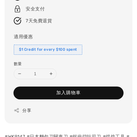
安全支付
7天免費退貨
適用優惠
$1 Credit for every $100 spent
數量
加入購物車
分享
#WK9147 #日本麵包刀關東刀 #鋸齒切吐司刀 #烘焙工具 #