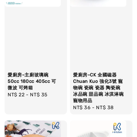
愛廚房~主廚玻璃碗
愛廚房~CK 全國磁器
50cc 180cc 405cc 可
Chuan Kuo 強化3號 寵
微波 可烤箱
物碗 瓷碗 瓷器 陶瓷碗
冰品碗 甜品碗 冰淇淋碗
Regular
NT$ 22
-
NT$ 35
寵物用品
price
Regular
NT$ 36
-
NT$ 38
price