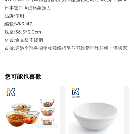
日本進口 #蛋糕鋸齒刀
品牌:學廚
編號:WK9147
規格:36.5*3.3cm
材質:食品級不鏽鋼
質檢:通過全球各國食物接觸標準並可經銷全球任何一個國家
您可能也喜歡