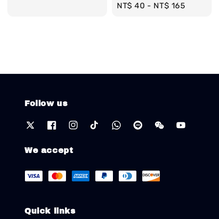
Regular
NT$ 40
-
NT$ 165
price
Follow us
We accept
Quick links