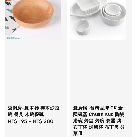
愛廚房~原木器 櫸木沙拉
愛廚房~台灣品牌 CK 全
碗 餐具 木碗餐碗
國磁器 Chuan Kuo 陶瓷
湯碗 烤盅 烤碗 瓷器 烤
Regular
NT$ 195
-
NT$ 280
布丁杯 焗烤杯 布丁盅 分
price
菜皿