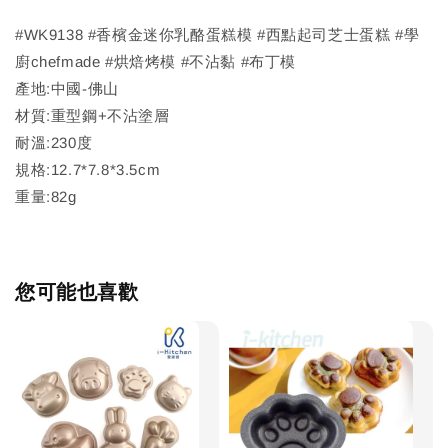
#WK9138 #香檳金迷你乳酪蛋糕模 #西點起司芝士蛋糕 #學
廚chefmade #烘焙烤模 #不沾黏 #布丁模
產地:中國-佛山
材質:重型鋼+不沾塗層
耐溫:230度
規格:12.7*7.8*3.5cm
重量:82g
您可能也喜歡