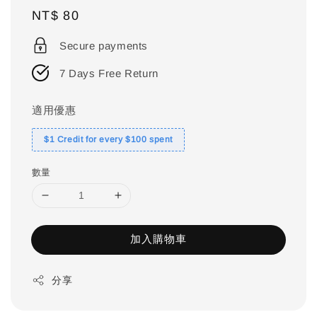
Regular
NT$ 80
price
Secure payments
7 Days Free Return
適用優惠
$1 Credit for every $100 spent
數量
加入購物車
分享