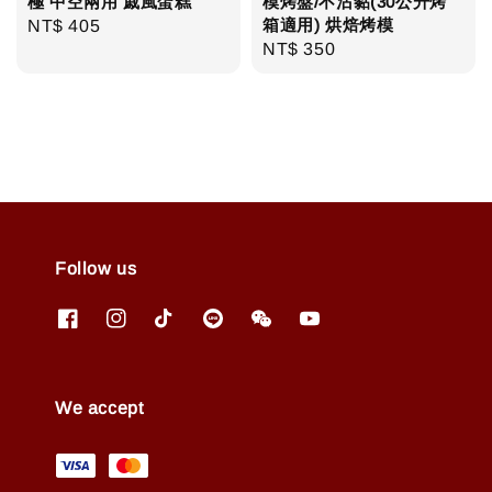
極 中空兩用 戚風蛋糕
模烤盤/不沾黏(30公升烤
箱適用) 烘焙烤模
Regular
NT$ 405
Regular
NT$ 350
price
price
Follow us
We accept