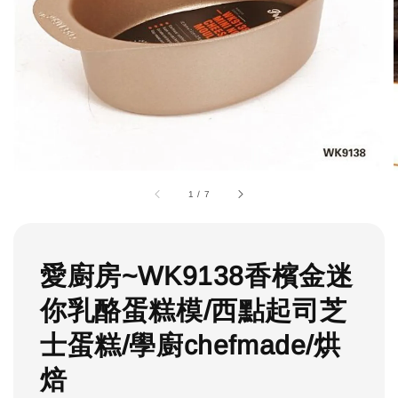
1
/
7
愛廚房~WK9138香檳金迷
你乳酪蛋糕模/西點起司芝
士蛋糕/學廚chefmade/烘
焙