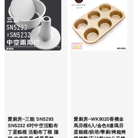
愛廚房~三能 SN5293
愛廚房~WK9020香檳金
SN5232 6吋中空活動布
馬芬模6入/金色6連瑪芬
丁蛋糕模 活動布丁模 陽
蛋糕模/烘培/學廚/烤箱烤