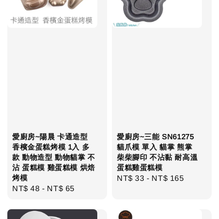
愛廚房~陽晨 卡通造型
愛廚房~三能 SN61275
香檳金蛋糕烤模 1入 多
貓爪模 單入 貓掌 熊掌
款 動物造型 動物貓掌 不
柴柴腳印 不沾黏 耐高溫
沾 蛋糕模 雞蛋糕模 烘焙
蛋糕雞蛋糕模
烤模
Regular
NT$ 33
-
NT$ 165
Regular
NT$ 48
-
NT$ 65
price
price