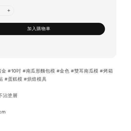
加入購物車
香檳金 #10吋 #南瓜形麵包模 #金色 #雙耳南瓜模 #烤箱
黏 #蛋糕模 #烘焙模具
不沾塗層
cm