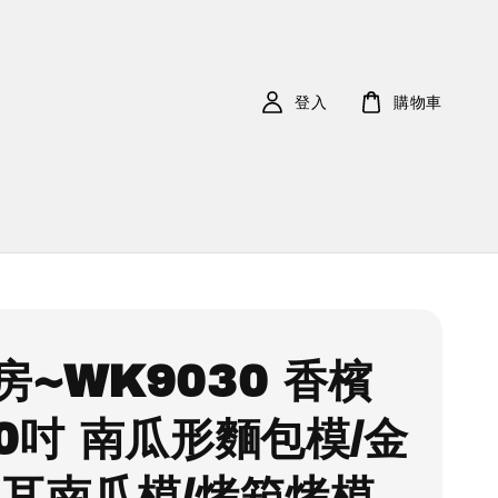
登入
購物車
房~WK9030 香檳
10吋 南瓜形麵包模/金
雙耳南瓜模/烤箱烤模