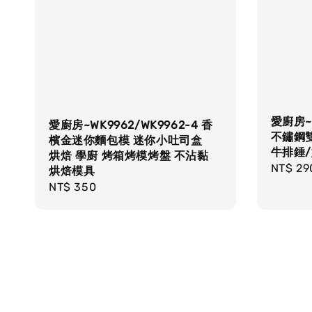
愛廚房~i
愛廚房~WK9962/WK9962-4 香
不鏽鋼
檳金迷你麵包模 迷你小吐司盒
牛排錘/
烘焙 學廚 烤箱烤模烤盤 不沾黏
Regula
NT$ 29
烘焙模具
price
Regular
NT$ 350
price