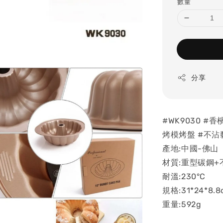
數量
分享
#WK9030 #
烤模烤盤 #不沾
產地:中國-佛山
材質:重型碳鋼+
耐溫:230°C
規格:31*24*8.8
重量:592g