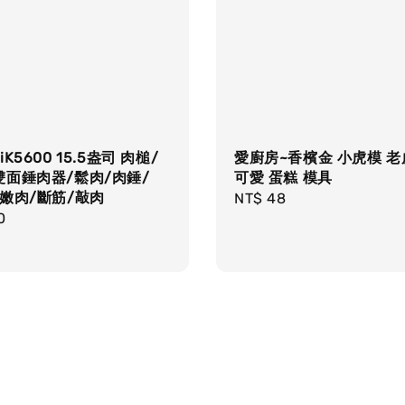
K5600 15.5盎司 肉槌/
愛廚房~香檳金 小虎模 
雙面錘肉器/鬆肉/肉錘/
可愛 蛋糕 模具
嫩肉/斷筋/敲肉
Regular
NT$ 48
r
0
price