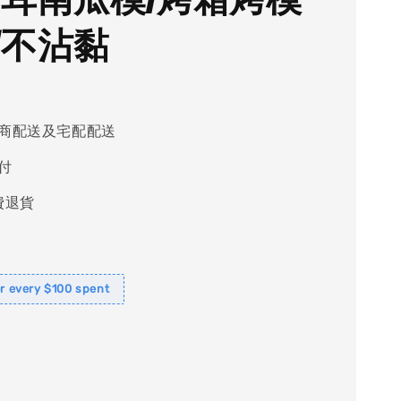
/不沾黏
商配送及宅配配送
付
費退貨
or every $100 spent