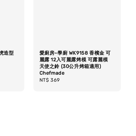
老虎造型
愛廚房~學廚 WK9158 香檳金 可
麗露 12入可麗露烤模 可露麗模
天使之鈴 (30公升烤箱適用)
Chefmade
Regular
NT$ 369
price