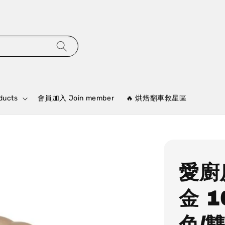
ducts
會員加入 Join member
🔥 烘焙翻車救星區
愛廚
金 
色/