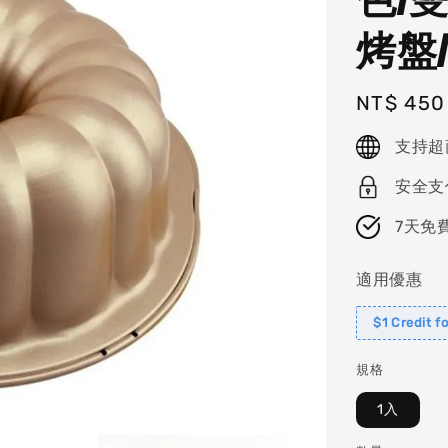
烤盤
Regular
NT$ 450
price
支持超
安全支
7天免
適用優惠
$1 Credit f
規格
1入