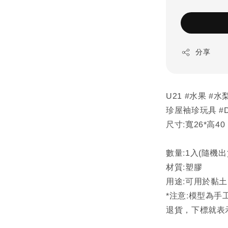
分享
U21 #水果 #
珍屋袖珍玩具 #D
尺寸:寬26*高40
數量:1入(隨機出
材質:塑膠
用途:可用於黏土
*注意:模型為
退貨，下標就表示