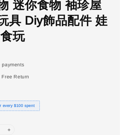
物 迷你食物 袖珍屋
玩具 Diy飾品配件 娃
 食玩
e payments
 Free Return
or every $100 spent