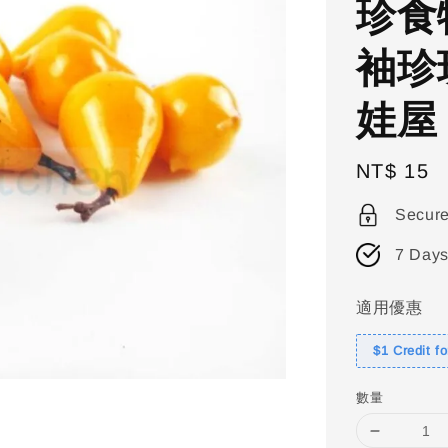
珍食
袖珍
娃屋
Regular
NT$ 15
price
Secur
7 Days
適用優惠
$1 Credit f
數量