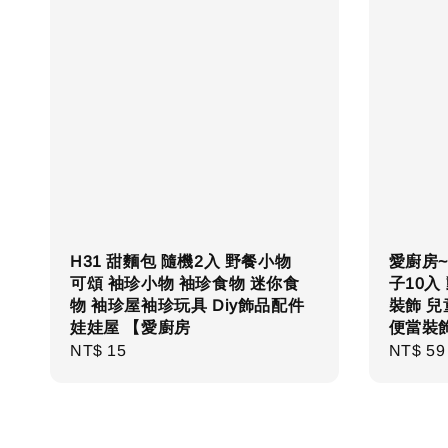
H31 甜麵包 隨機2入 野餐小物
愛廚房~
可頌 袖珍小物 袖珍食物 迷你食
子10入
物 袖珍屋袖珍玩具 Diy飾品配件
裝飾 兒
娃娃屋 【愛廚房
便當裝
Regular
NT$ 15
Regula
NT$ 59
price
price