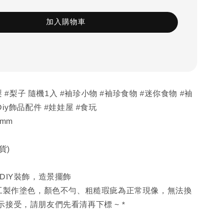
加入購物車
水梨 #梨子 隨機1入 #袖珍小物 #袖珍食物 #迷你食物 #袖
iy飾品配件 #娃娃屋 #食玩
 mm
貨)
DIY裝飾，造景擺飾
手工製作塗色，顏色不勻、粗糙瑕疵為正常現像，無法換
接受，請朋友們先看清再下標 ~ *