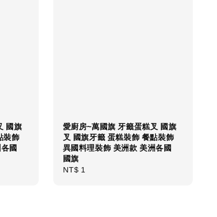
叉 國旗
愛廚房~萬國旗 牙籤蛋糕叉 國旗
點裝飾
叉 國旗牙籤 蛋糕裝飾 餐點裝飾
洲各國
異國料理裝飾 美洲款 美洲各國
國旗
Regular
NT$ 1
price