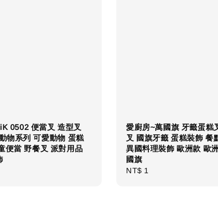
iK 0502 便當叉 造型叉
愛廚房~萬國旗 牙籤蛋糕
 動物系列 可愛動物 蛋糕
叉 國旗牙籤 蛋糕裝飾 餐
童便當 野餐叉 派對用品
異國料理裝飾 歐洲款 歐
飾
國旗
r
Regular
NT$ 1
price