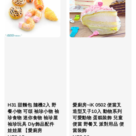
H31 甜麵包 隨機2入 野
愛廚房~iK 0502 便當叉
餐小物 可頌 袖珍小物 袖
造型叉子10入 動物系列
珍食物 迷你食物 袖珍屋
可愛動物 蛋糕裝飾 兒童
袖珍玩具 Diy飾品配件
便當 野餐叉 派對用品 便
娃娃屋 【愛廚房
當裝飾