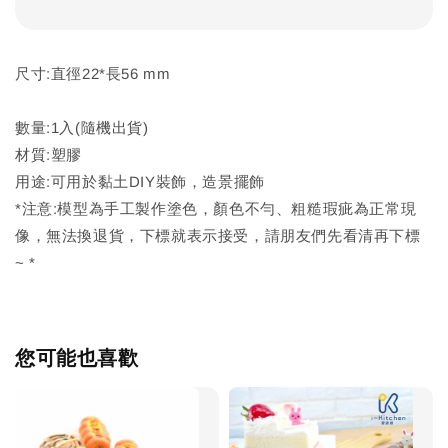
尺寸:直徑22*長56 mm
數量:1入(隨機出貨)
材質:塑膠
用途:可用於黏土DIY裝飾，造景擺飾
*注意:模型為手工製作塗色，顏色不勻、粗糙瑕疵為正常現
像，無法換退貨，下標就表示接受，請朋友們先看清再下標
~ *
您可能也喜歡