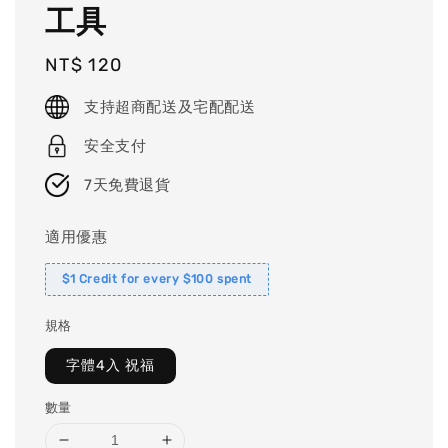
工具
Regular
NT$ 120
price
支持超商配送及宅配配送
安全支付
7天免費退貨
適用優惠
$1 Credit for every $100 spent
規格
字體4入 祝福
數量