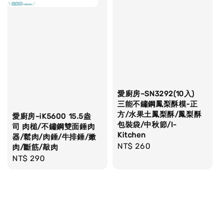
愛廚房~SN3292(10入)
三能不鏽鋼鳳梨酥模-正
方/水果土鳳梨酥/鳳梨酥
愛廚房~iK5600 15.5盎
包裝袋/中秋節/I-
司 肉槌/不鏽鋼雙面錘肉
Kitchen
器/鬆肉/肉錘/牛排錘/嫩
Regular
NT$ 260
肉/斷筋/敲肉
price
Regular
NT$ 290
price