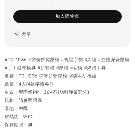
加入購物車
分享
#TO-1036 #彈簧餅乾壓模 #祝福字體 4入組 #立體彈簧壓模
#手工餅乾模具 #餅乾模 #壓模 #切模 #烘焙工具
名稱：TO-1036 彈簧餅乾壓模 字體4入 祝福
數量：4入(4款字體各1)
材質：聚丙烯PP、304不銹鋼(彈簧部分)
規格：請參照附圖
產地：中國
耐熱度：90℃
保存期限：無