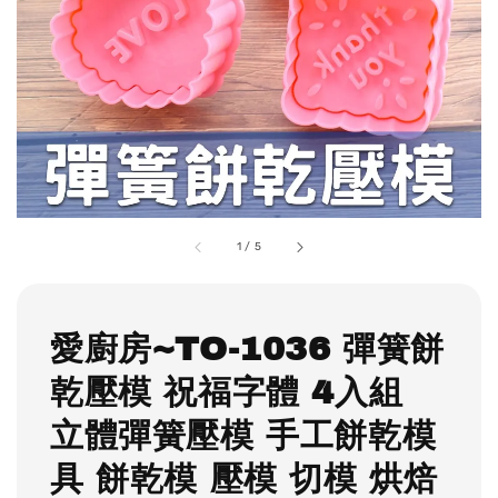
1
/
5
愛廚房~TO-1036 彈簧餅
乾壓模 祝福字體 4入組
立體彈簧壓模 手工餅乾模
具 餅乾模 壓模 切模 烘焙