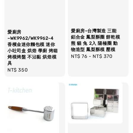
愛廚房~台灣製造 三能
愛廚房
鋁合金 鳳梨酥圈 餅乾模
~WK9962/WK9962-4
熊 貓 兔 2入 陽極圈 動
香檳金迷你麵包模 迷你
物造型 鳳梨酥模 壓模
小吐司盒 烘焙 學廚 烤箱
Regular
NT$ 76
-
NT$ 370
烤模烤盤 不沾黏 烘焙模
具
price
Regular
NT$ 350
price