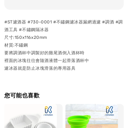
#ST濾酒器 #730-0001 #不鏽鋼濾冰器漏網過濾 #調酒 #調
酒工具 #不鏽鋼隔冰器
尺寸:150x116x20mm
材質:不鏽鋼
要將調酒杯中調製好的雞尾酒倒入酒杯時
裡面的冰塊往往會隨酒液體一起滑落酒杯中
濾冰器就是防止冰塊滑落的專用器具
您可能也喜歡