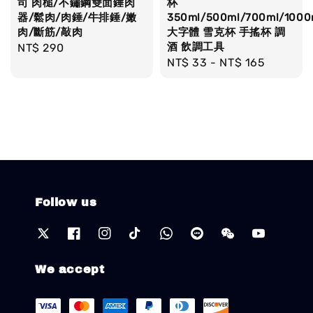
司 肉槌/不鏽鋼雙面錘肉
杯
器/鬆肉/肉錘/牛排錘/嫩
350ml/500ml/700ml/1000
肉/斷筋/敲肉
大字體 雪克杯 手搖杯 調
酒 飲調工具
Regular
NT$ 290
Regular
NT$ 33
-
NT$ 165
price
price
Follow us
We accept