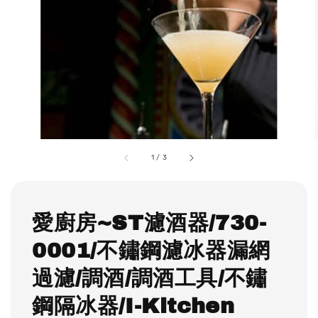
1
/
3
愛廚房~ST濾酒器/730-
0001/不鏽鋼濾冰器漏網
過濾/調酒/調酒工具/不鏽
鋼隔冰器/I-Kitchen