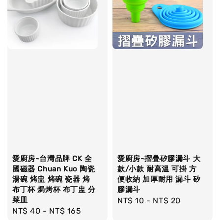
愛廚房~台灣品牌 CK 全
愛廚房~摺疊矽膠漏斗 大
國磁器 Chuan Kuo 陶瓷
款/小款 耐高溫 可掛 方
湯碗 烤盅 烤碗 瓷器 烤
便收納 加厚耐用 漏斗 矽
布丁杯 焗烤杯 布丁盅 分
膠漏斗
菜皿
Regular
NT$ 10
-
NT$ 20
Regular
NT$ 40
-
NT$ 165
price