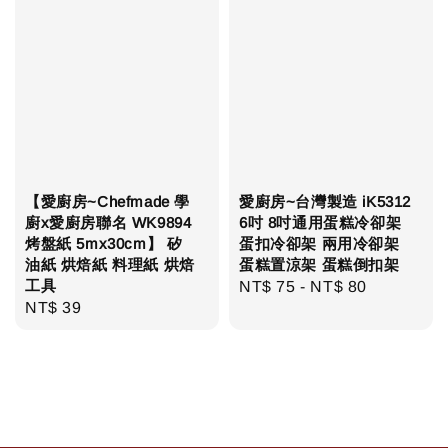
【愛廚房~Chefmade 學
愛廚房~台灣製造 iK5312
廚x愛廚房聯名 WK9894
6吋 8吋通用蛋糕冷卻架
烤盤紙 5mx30cm】 矽
蛋扣冷卻架 兩用冷卻架
油紙 烘焙紙 料理紙 烘焙
蛋糕置涼架 蛋糕倒扣架
工具
Regular
NT$ 75
-
NT$ 80
Regular
NT$ 39
price
price