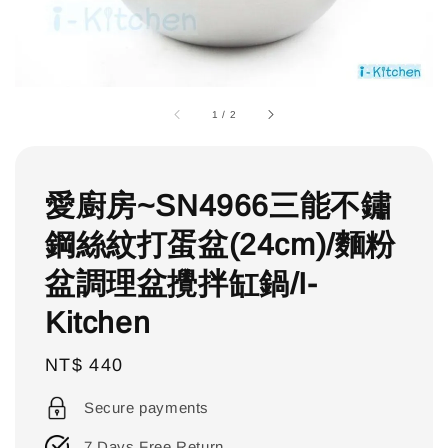
1
/
2
愛廚房~SN4966三能不鏽
鋼絲紋打蛋盆(24cm)/麵粉
盆調理盆攪拌缸鍋/I-
Kitchen
Regular
NT$ 440
price
Secure payments
7 Days Free Return