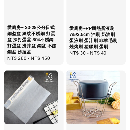
愛廚房~ 20-28公分日式
愛廚房~PP耐熱蛋液刷
鋼盔盆 絲紋不銹鋼 打蛋
7/5/2.5cm 油刷 奶油刷
盆 深打蛋盆 304不銹鋼
蛋液刷 蛋汁刷 非羊毛刷
打蛋盆 攪拌盆 鋼盆 不鏽
燒烤刷 塑膠刷 蛋刷
鋼盆 沙拉盆
Regular
NT$ 30
-
NT$ 40
Regular
NT$ 280
-
NT$ 450
price
price