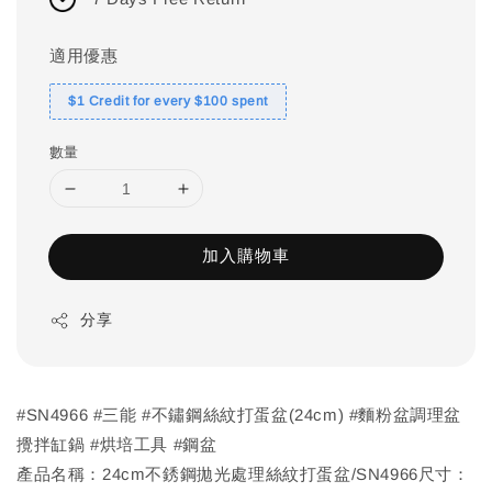
適用優惠
$1 Credit for every $100 spent
數量
加入購物車
分享
#SN4966 #三能 #不鏽鋼絲紋打蛋盆(24cm) #麵粉盆調理盆
攪拌缸鍋 #烘培工具 #鋼盆
產品名稱：24cm不銹鋼拋光處理絲紋打蛋盆/SN4966尺寸：