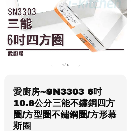
1
/
5
愛廚房~SN3303 6吋
10.8公分三能不鏽鋼四方
圈/方型圈不鏽鋼圈/方形慕
斯圈