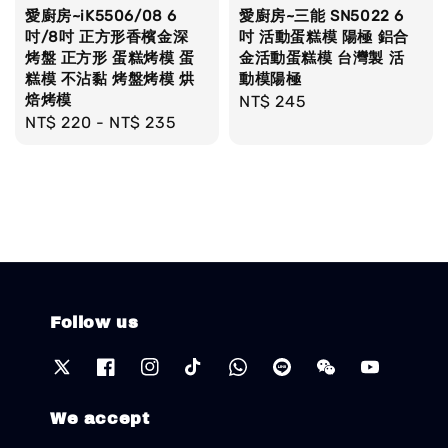
愛廚房~iK5506/08 6
愛廚房~三能 SN5022 6
吋/8吋 正方形香檳金深
吋 活動蛋糕模 陽極 鋁合
烤盤 正方形 蛋糕烤模 蛋
金活動蛋糕模 台灣製 活
糕模 不沾黏 烤盤烤模 烘
動模陽極
焙烤模
Regular
NT$ 245
Regular
NT$ 220
-
NT$ 235
price
price
Follow us
We accept