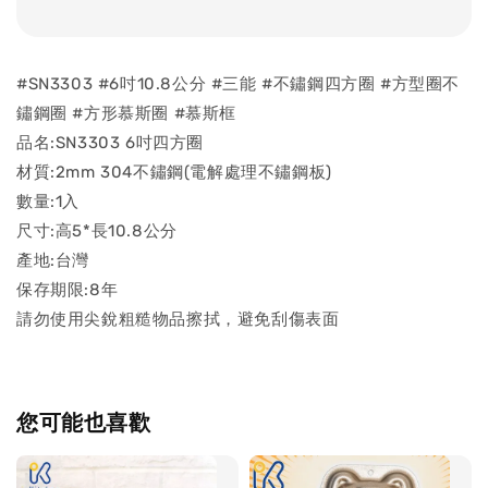
#SN3303 #6吋10.8公分 #三能 #不鏽鋼四方圈 #方型圈不
鏽鋼圈 #方形慕斯圈 #慕斯框
品名:SN3303 6吋四方圈
材質:2mm 304不鏽鋼(電解處理不鏽鋼板)
數量:1入
尺寸:高5*長10.8公分
產地:台灣
保存期限:8年
請勿使用尖銳粗糙物品擦拭，避免刮傷表面
您可能也喜歡