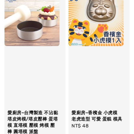
愛廚房~台灣製造 不沾黏
愛廚房~香檳金 小虎模
塔皮烤模/塔皮壓棒 蛋塔
老虎造型 可愛 蛋糕 模具
模 直塔模 壓模 烤模 壓
Regular
NT$ 48
棒 圓塔模 派盤
price