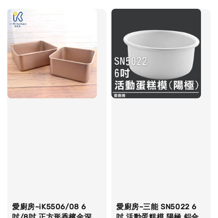
愛廚房~iK5506/08 6
愛廚房~三能 SN5022 6
吋/8吋 正方形香檳金深
吋 活動蛋糕模 陽極 鋁合