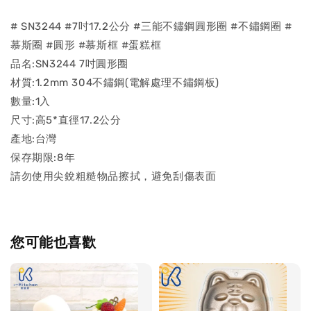
# SN3244 #7吋17.2公分 #三能不鏽鋼圓形圈 #不鏽鋼圈 #
慕斯圈 #圓形 #慕斯框 #蛋糕框
品名:SN3244 7吋圓形圈
材質:1.2mm 304不鏽鋼(電解處理不鏽鋼板)
數量:1入
尺寸:高5*直徑17.2公分
產地:台灣
保存期限:8年
請勿使用尖銳粗糙物品擦拭，避免刮傷表面
您可能也喜歡