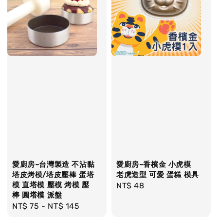
愛廚房~台灣製造 不沾黏
愛廚房~香檳金 小虎模
塔皮烤模/塔皮壓棒 蛋塔
老虎造型 可愛 蛋糕 模具
模 直塔模 壓模 烤模 壓
Regular
NT$ 48
棒 圓塔模 派盤
price
Regular
NT$ 75
-
NT$ 145
price