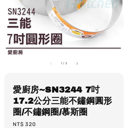
1
/
5
愛廚房~SN3244 7吋
17.2公分三能不鏽鋼圓形
圈/不鏽鋼圈/慕斯圈
Regular
NT$ 320