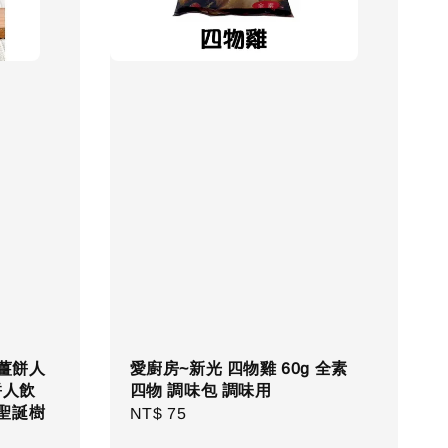
 薑餅人
愛廚房~新光 四物雞 60g 全素
餅人飲
四物 調味包 調味用
 聖誕樹
Regular
NT$ 75
price