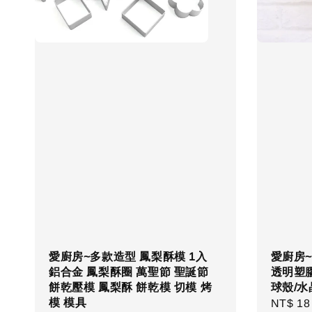
愛廚房~多款造型 鳳梨酥模 1入
愛廚房~
鋁合金 鳳梨酥圈 萬聖節 聖誕節
透明塑膠
餅乾壓模 鳳梨酥 餅乾模 切模 烤
球殼/水
模 模具
Regula
NT$ 18