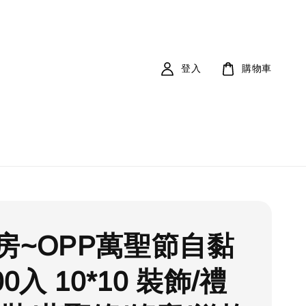
登入
購物車
房~OPP萬聖節自黏
00入 10*10 裝飾/禮