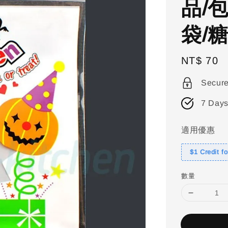
品/
袋/糖
Regular
NT$ 70
price
Secur
7 Days
適用優惠
$1 Credit f
數量