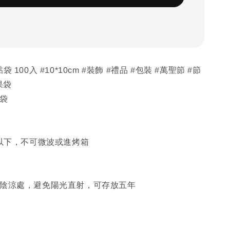
 100入 #10*10cm #裝飾 #禮品 #包裝 #萬聖節 #節
果袋
黏袋
C以下，不可微波或進烤箱
於陰涼處，避免陽光直射，可存放五年