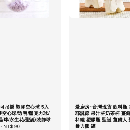
可吊掛 塑膠空心球 5入
愛廚房~台灣現貨 飲料瓶
空心球/透明/壓克力球/
耶誕節 果汁杯奶茶杯 薑
晶球/永生花/聖誕/裝飾球
料罐 塑膠瓶 聖誕 薑餅人
暴力熊 罐
r
-
NT$ 90