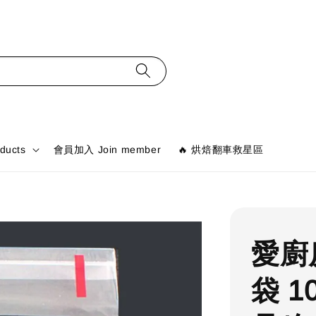
ducts
會員加入 Join member
🔥 烘焙翻車救星區
愛廚
袋 1