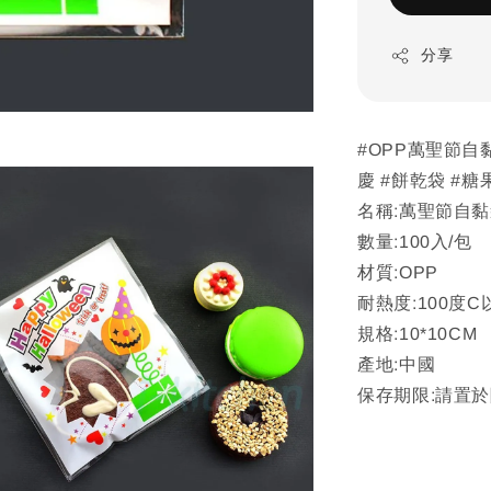
分享
#OPP萬聖節自黏袋
慶 #餅乾袋 #糖
名稱:萬聖節自
數量:100入/包
材質:OPP
耐熱度:100度
規格:10*10CM
產地:中國
保存期限:請置