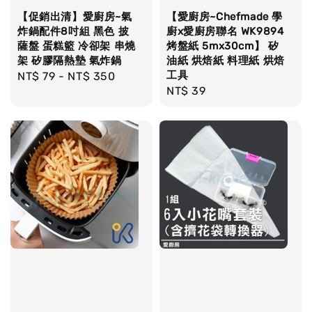
【促銷出清】愛廚房~氣
【愛廚房~Chefmade 學
炸鍋配件8吋組 黑色 披
廚x愛廚房聯名 WK9894
薩盤 蛋糕籃 冷卻架 串燒
烤盤紙 5mx30cm】 矽
架 矽膠隔熱墊 氣炸鍋
油紙 烘焙紙 料理紙 烘焙
工具
Regular
NT$ 79
-
NT$ 350
Regular
NT$ 39
price
price