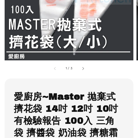
1
/
3
愛廚房~Master 拋棄式
擠花袋 14吋 12吋 10吋
有檢驗報告 100入 三角
袋 擠醬袋 奶油袋 擠糖霜