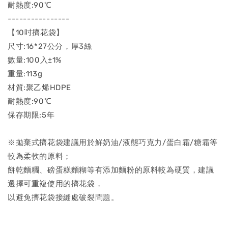
耐熱度:90℃
----------------
【10吋擠花袋】
尺寸:16*27公分，厚3絲
數量:100入±1%
重量:113g
材質:聚乙烯HDPE
耐熱度:90℃
保存期限:5年
※拋棄式擠花袋建議用於鮮奶油/液態巧克力/蛋白霜/糖霜等
較為柔軟的原料；
餅乾麵糰、磅蛋糕麵糊等有添加麵粉的原料較為硬質，建議
選擇可重複使用的擠花袋，
以避免擠花袋接縫處破裂問題。