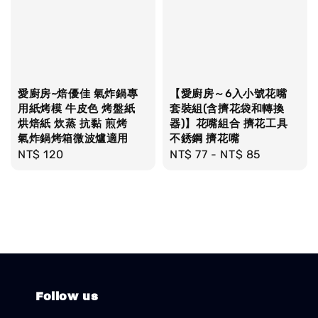
愛廚房~焙優佳 氣炸鍋專
【愛廚房～6入小號花嘴
用紙烤模 牛皮色 烤盤紙
套裝組(含擠花袋和轉換
烘焙紙 炊蒸 抗黏 煎烤
器)】花嘴組合 擠花工具
氣炸鍋烤箱微波爐適用
不銹鋼 擠花嘴
Regular
NT$ 120
Regular
NT$ 77
-
NT$ 85
price
price
Follow us