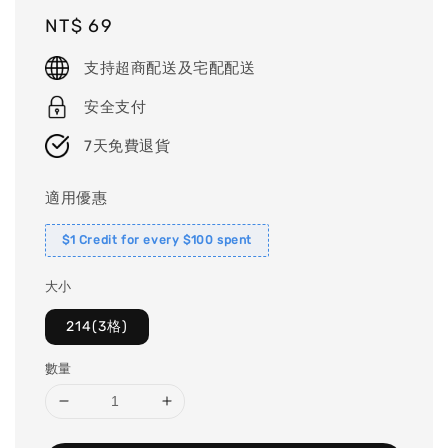
Regular
NT$ 69
price
支持超商配送及宅配配送
安全支付
7天免費退貨
適用優惠
$1 Credit for every $100 spent
大小
214(3格)
數量