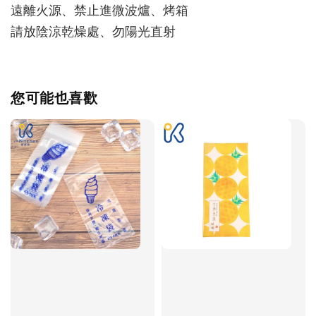
遠離火源、禁止進微波爐、烤箱
請放陰涼乾燥處、勿陽光直射
您可能也喜歡