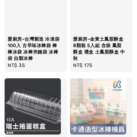
愛廚房~台灣製造 冷凍袋
愛廚房~金黃土鳳梨酥盒
100入 古早味冰棒袋 棒
8顆裝 5入組 含袋 鳳梨
棒冰袋 冰棒夾鏈袋 冰棒
酥盒 禮盒 土鳳梨酥盒 中
袋 自製冰棒
秋
Regular
NT$ 35
Regular
NT$ 175
price
price