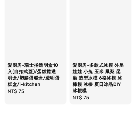
愛廚房~瑞士捲透明盒10
愛廚房~多款式冰模 外星
入(自扣式蓋)/蛋糕捲透
娃娃 小兔 玉米 鳳梨 昆
明盒/塑膠蛋糕盒/透明蛋
蟲 造型冰模 6格冰模 冰
糕盒/i-kitchen
棒模 冰棒 夏日冰品DIY
冰棍模
Regular
NT$ 75
Regular
NT$ 75
price
price