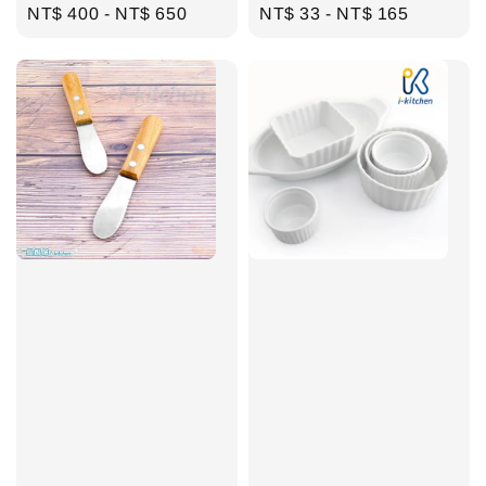
Regular
NT$ 400
-
NT$ 650
Regular
NT$ 33
-
NT$ 165
price
price