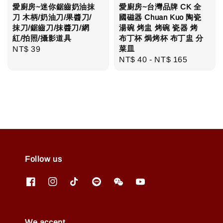
愛廚房~迷你鋸齒奶油抹
愛廚房~台灣品牌 CK 全
刀 木柄/奶油刀/果醬刀/
國磁器 Chuan Kuo 陶瓷
抹刀/鋸齒刀/抹醬刀/網
湯碗 烤盅 烤碗 瓷器 烤
紅/拍照/攝影道具
布丁杯 焗烤杯 布丁盅 分
菜皿
Regular
NT$ 39
Regular
NT$ 40
-
NT$ 165
price
price
Follow us
We accept