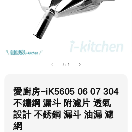
1
/
5
愛廚房~iK5605 06 07 304
不鏽鋼 漏斗 附濾片 透氣
設計 不銹鋼 漏斗 油漏 濾
網