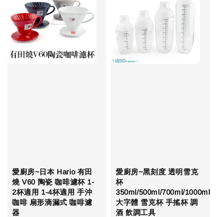
愛廚房~日本 Hario 有田
愛廚房~黑刻度 透明雪克
燒 V60 陶瓷 咖啡濾杯 1-
杯
2杯適用 1-4杯適用 手沖
350ml/500ml/700ml/1000ml
咖啡 扇形滴漏式 咖啡濾
大字體 雪克杯 手搖杯 調
器
酒 飲調工具