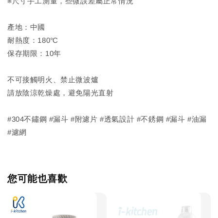
※尺寸手工測量，些微誤差屬正常情況
產地：中國
耐熱度：180℃
保存期限：10年
不可接觸明火、禁止微波爐
請放陰涼乾燥處，避免陽光直射
#304不鏽鋼 #漏斗 #附濾片 #透氣設計 #不銹鋼 #漏斗 #油漏
#濾網
您可能也喜歡