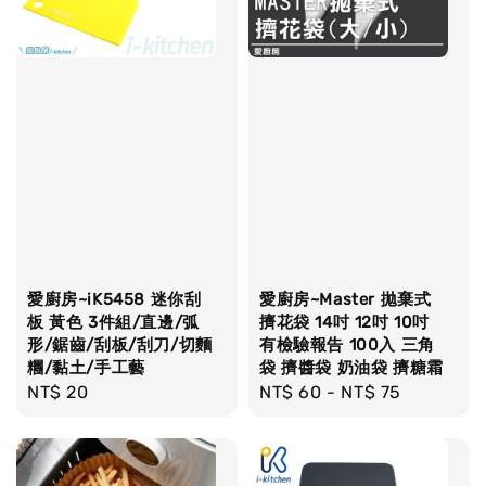
愛廚房~iK5458 迷你刮
愛廚房~Master 拋棄式
板 黃色 3件組/直邊/弧
擠花袋 14吋 12吋 10吋
形/鋸齒/刮板/刮刀/切麵
有檢驗報告 100入 三角
糰/黏土/手工藝
袋 擠醬袋 奶油袋 擠糖霜
Regular
NT$ 20
Regular
NT$ 60
-
NT$ 75
price
price