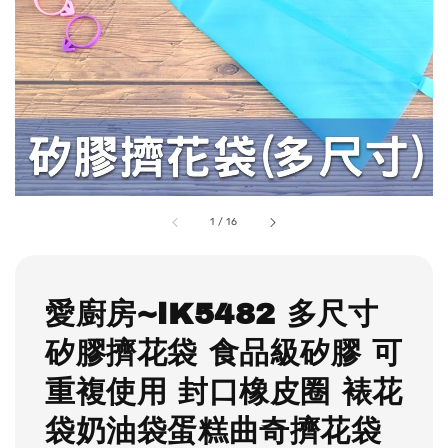
1
/
16
愛廚房~iK5482 多尺寸
矽膠擠花袋 食品級矽膠 可
重複使用 封口橡皮圈 裱花
袋奶油袋蛋糕曲奇擠花袋