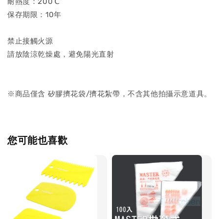
耐熱度：200℃
保存期限：10年
禁止接觸火源
請放陰涼乾燥處，避免陽光直射
※商品僅含 矽膠擠花袋/擠花紮帶，不含其他拍攝示意道具。
您可能也喜歡