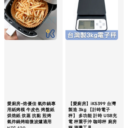
愛廚房~焙優佳 氣炸鍋專
【愛廚房】iK5399 台灣
用紙烤模 牛皮色 烤盤紙
製造 3kg 【計時電子
烘焙紙 炊蒸 抗黏 煎烤
秤】 多功能 計時 USB充
氣炸鍋烤箱微波爐適用
電 秤重手沖 咖啡秤 廚房
秤 測量工具