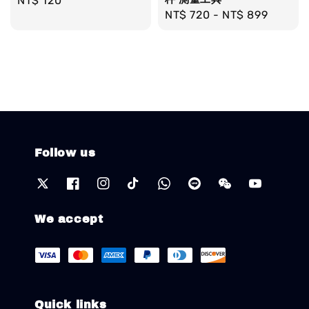
Regular
NT$ 120
Regular
NT$ 720
-
NT$ 899
price
price
Follow us
We accept
Quick links