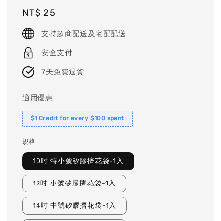
Regular
NT$ 25
price
支持超商配送及宅配配送
安全支付
7天免費退貨
適用優惠
$1 Credit for every $100 spent
規格
10吋 特小號矽膠擠花袋-1入
12吋 小號矽膠擠花袋-1入
14吋 中號矽膠擠花袋-1入