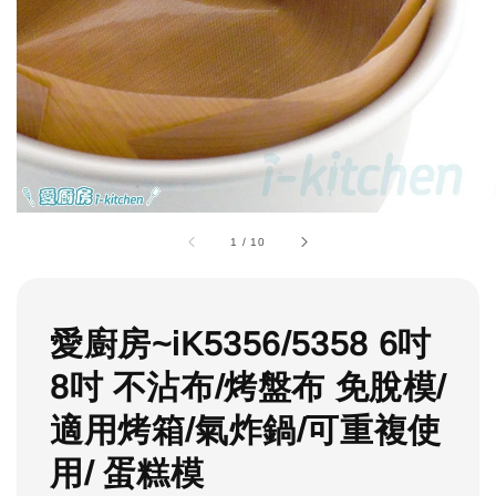
1
/
10
愛廚房~iK5356/5358 6吋
8吋 不沾布/烤盤布 免脫模/
適用烤箱/氣炸鍋/可重複使
用/ 蛋糕模