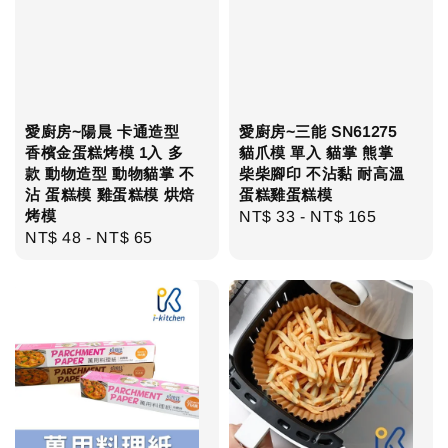
愛廚房~陽晨 卡通造型
愛廚房~三能 SN61275
香檳金蛋糕烤模 1入 多
貓爪模 單入 貓掌 熊掌
款 動物造型 動物貓掌 不
柴柴腳印 不沾黏 耐高溫
沾 蛋糕模 雞蛋糕模 烘焙
蛋糕雞蛋糕模
烤模
Regular
NT$ 33
-
NT$ 165
Regular
NT$ 48
-
NT$ 65
price
price