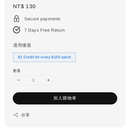
Regular
NT$ 130
price
Secure payments
7 Days Free Return
適用優惠
$1 Credit for every $100 spent
數量
加入購物車
分享