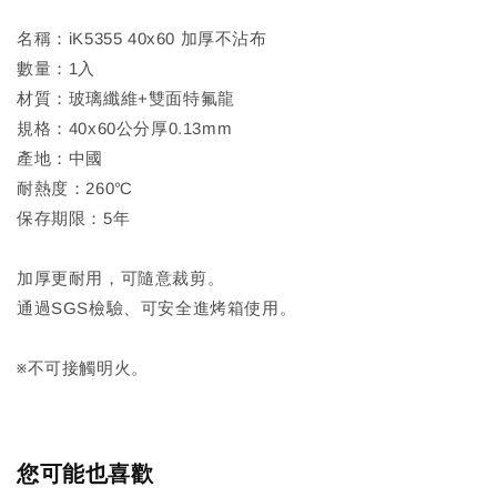
名稱：iK5355 40x60 加厚不沾布
數量：1入
材質：玻璃纖維+雙面特氟龍
規格：40x60公分厚0.13mm
產地：中國
耐熱度：260℃
保存期限：5年
加厚更耐用，可隨意裁剪。
通過SGS檢驗、可安全進烤箱使用。
※不可接觸明火。
您可能也喜歡