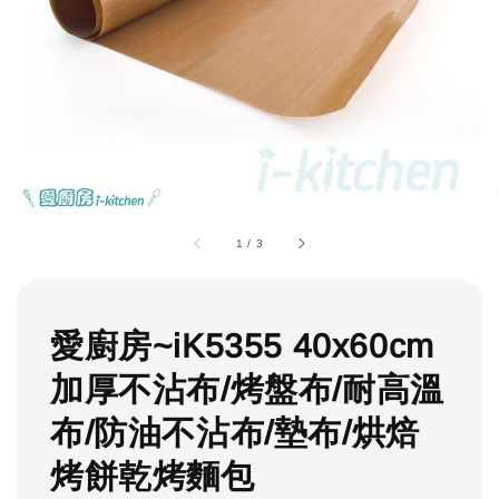
1
/
3
愛廚房~iK5355 40x60cm
加厚不沾布/烤盤布/耐高溫
布/防油不沾布/墊布/烘焙
烤餅乾烤麵包