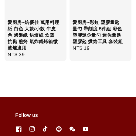
愛廚房~焙優佳 萬用料理
愛廚房~彩虹 塑膠量匙
紙 白色 大款/小款 牛皮
量勺 帶刻度 5件組 彩色
色 烤盤紙 烘焙紙 炊蒸
塑膠迷你量勺 迷你量匙
抗黏 煎烤 氣炸鍋烤箱微
塑膠匙 烘焙工具 套裝組
波爐適用
Regular
NT$ 19
Regular
NT$ 39
price
price
Follow us