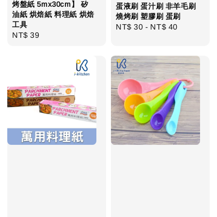
烤盤紙 5mx30cm】 矽
蛋液刷 蛋汁刷 非羊毛刷
油紙 烘焙紙 料理紙 烘焙
燒烤刷 塑膠刷 蛋刷
工具
Regular
NT$ 30
-
NT$ 40
Regular
NT$ 39
price
price