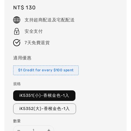
Regular
NT$ 130
price
支持超商配送及宅配配送
安全支付
7天免費退貨
適用優惠
$1 Credit for every $100 spent
規格
iK5351(小)-香檳金色-1入
iK5352(大)-香檳金色-1入
數量