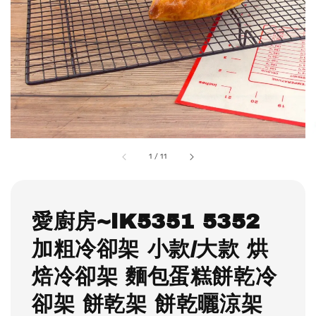
1
/
11
愛廚房~iK5351 5352
加粗冷卻架 小款/大款 烘
焙冷卻架 麵包蛋糕餅乾冷
卻架 餅乾架 餅乾曬涼架