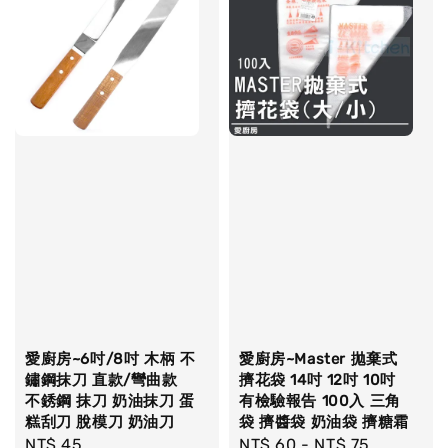
愛廚房~6吋/8吋 木柄 不
愛廚房~Master 拋棄式
鏽鋼抹刀 直款/彎曲款
擠花袋 14吋 12吋 10吋
不銹鋼 抹刀 奶油抹刀 蛋
有檢驗報告 100入 三角
糕刮刀 脫模刀 奶油刀
袋 擠醬袋 奶油袋 擠糖霜
Regular
NT$ 45
Regular
NT$ 60
-
NT$ 75