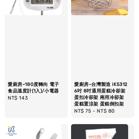
愛廚房~180度轉向 電子
愛廚房~台灣製造 iK5312
食品溫度計(1入)/小電器
6吋 8吋通用蛋糕冷卻架
蛋扣冷卻架 兩用冷卻架
Regular
NT$ 143
蛋糕置涼架 蛋糕倒扣架
price
Regular
NT$ 75
-
NT$ 80
price