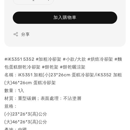
加入購物車
分享
#iK5351 5352 #加粗冷卻架 #小款/大款 #烘焙冷卻架 #麵
包蛋糕餅乾冷卻架 #餅乾架 #餅乾曬涼架
名稱：iK5351 加粗(小)23*26cm 蛋糕冷卻架/iK5352 加粗
(大)46*26cm 蛋糕冷卻架
數量：1入
材質：重型碳鋼；表面處理：不沾塗層
規格：
(小)23*26*3(高)公分
(大)46*26*3(高)公分
產地：中國