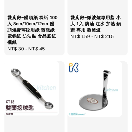
愛廚房~饅頭紙 粿紙 100
愛廚房~微波爐專用蓋 小
入 8cm/10cm/12cm 饅
大 1入 防油 注水 加熱 鍋
頭燒賣蒸餃用紙 蒸籠紙
蓋 專用 微波爐
電鍋紙 防沾黏 食品底紙
Regular
NT$ 159
-
NT$ 215
襯紙
price
Regular
NT$ 30
-
NT$ 45
price