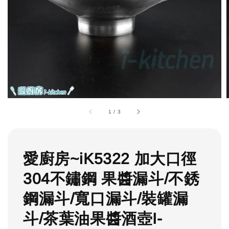
1
/
3
愛廚房~iK5322 加大口徑
304不鏽鋼 果醬漏斗/不銹
鋼漏斗/寬口漏斗/裝罐漏
斗/茶葉油果醬酒壺I-