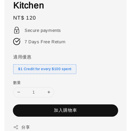
Kitchen
Regular
NT$ 120
price
Secure payments
7 Days Free Return
適用優惠
$1 Credit for every $100 spent
數量
加入購物車
分享