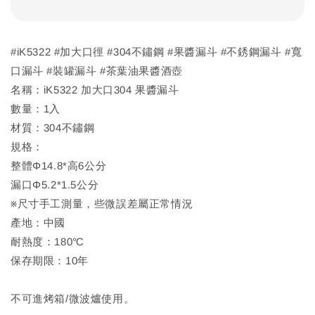
#iK5322 #加大口徑 #304不鏽鋼 #果醬漏斗 #不銹鋼漏斗 #寬
口漏斗 #裝罐漏斗 #茶葉油果醬酒壺
名稱：iK5322 加大口304 果醬漏斗
數量：1入
材質：304不鏽鋼
規格：
整體Φ14.8*高6公分
漏口Φ5.2*1.5公分
※尺寸手工測量，些微誤差屬正常情況
產地：中國
耐熱度：180℃
保存期限：10年
不可進烤箱/微波爐使用。