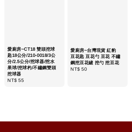
愛廚房~CT18 雙頭挖球
愛廚房~台灣現貨 紅豹
匙18公分/210-0018/3公
豆花匙 豆花勺 豆花 不鏽
分/2.5公分/挖球器/挖水
鋼挖豆花鏟 挖勺 挖豆花
果球/挖球杓/不鏽鋼雙頭
Regular
NT$ 50
挖球器
price
Regular
NT$ 55
price