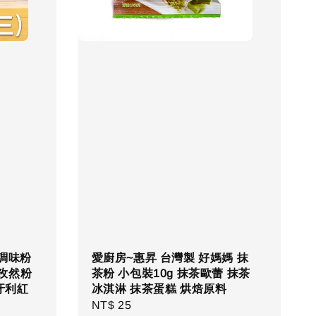
 調味粉
愛廚房~惠昇 台灣製 好媽媽 抹
 孜然粉
茶粉 小包裝10g 抹茶歐蕾 抹茶
牙利紅
冰淇淋 抹茶蛋糕 烘焙原料
Regular
NT$ 25