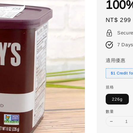
10
Regular
NT$ 299
price
Secur
7 Days
適用優惠
$1 Credit f
規格
226g
數量