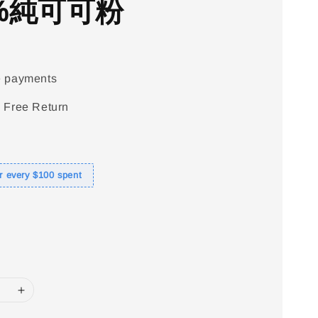
0%純可可粉
e payments
 Free Return
or every $100 spent