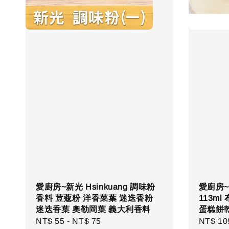
愛廚房~新光 Hsinkuang 調味粉
愛廚房~R
香料 荳蔻粉 洋香菜葉 迷迭香粉
113m
迷迭香葉 奧勒岡葉 義大利香料
蛋糕餅乾
Regular
NT$ 55
-
NT$ 75
Regula
NT$ 10