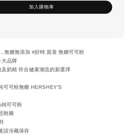
加入購物車
粉，無糖無添加 #好時 賀喜 無糖可可粉
一大品牌
糖及奶精 符合健康潮流的新選擇
可可粉無糖 HERSHEY'S
%純可可粉
照附圖
月
後請冷藏保存