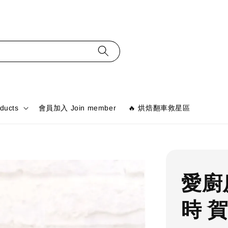
ducts
會員加入 Join member
🔥 烘焙翻車救星區
愛廚房
時 賀