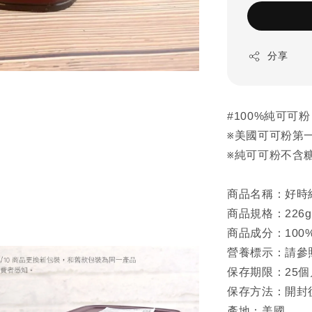
分享
#100%純可可
※美國可可粉第
※純可可粉不含
商品名稱：好時純
商品規格：226g
商品成分：100
營養標示：請參
保存期限：25個
保存方法：開封
產地：美國