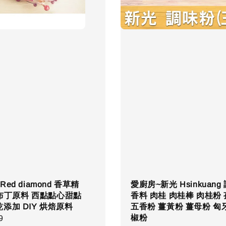
ed diamond 香草精
愛廚房~新光 Hsinkuang
l 布丁原料 西點點心甜點
香料 肉桂 肉桂棒 肉桂粉
添加 DIY 烘焙原料
五香粉 薑黃粉 薑母粉 匈
椒粉
r
9