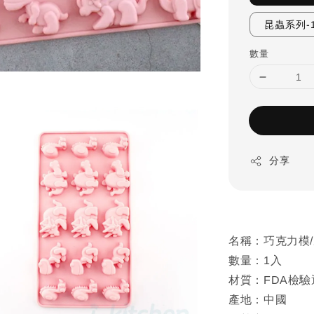
昆蟲系列-
數量
分享
名稱：巧克力模
數量：1入
材質：FDA檢驗
產地：中國