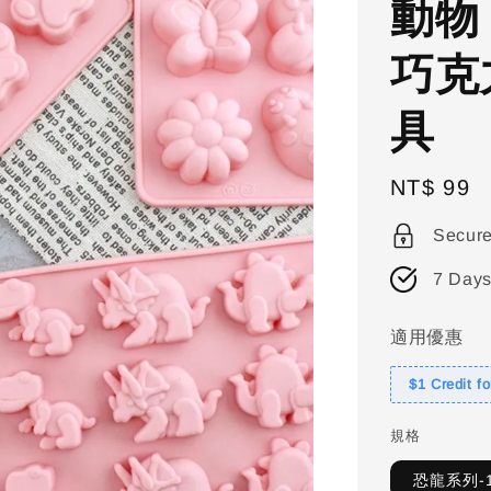
動物
巧克
具
Regular
NT$ 99
price
Secur
7 Days
適用優惠
$1 Credit f
規格
恐龍系列-