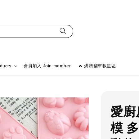
ducts
會員加入 Join member
🔥 烘焙翻車救星區
愛廚
模 