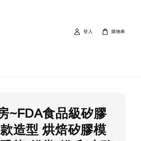
登入
購物車
房~FDA食品級矽膠
多款造型 烘焙矽膠模