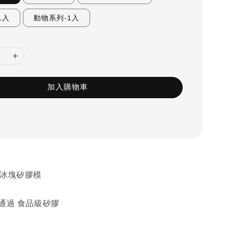
1入
動物系列-1入
加入購物車
/冰塊矽膠模
通過 食品級矽膠