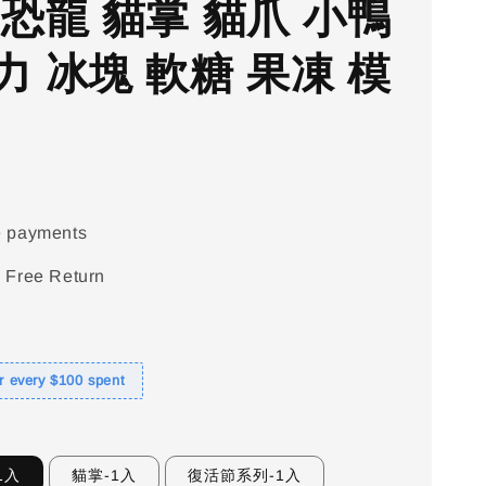
 恐龍 貓掌 貓爪 小鴨
力 冰塊 軟糖 果凍 模
e payments
 Free Return
or every $100 spent
1入
貓掌-1入
復活節系列-1入