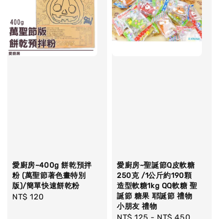
愛廚房~400g 餅乾預拌
愛廚房~聖誕節Q皮軟糖
粉 (萬聖節著色畫特別
250克 /1公斤約190顆
版)/簡單快速餅乾粉
造型軟糖1kg QQ軟糖 聖
誕節 糖果 耶誕節 禮物
Regular
NT$ 120
小朋友 禮物
price
Regular
NT$ 125
-
NT$ 450