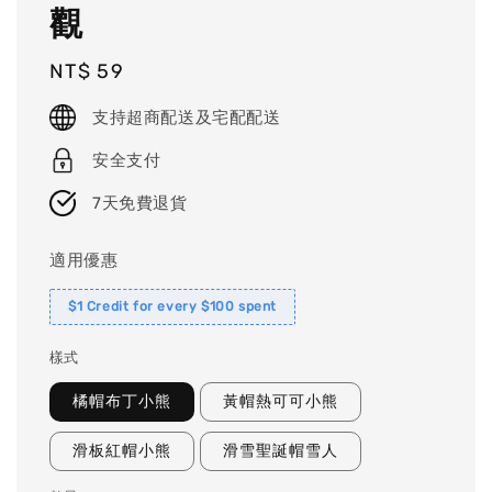
觀
Regular
NT$ 59
price
支持超商配送及宅配配送
安全支付
7天免費退貨
適用優惠
$1 Credit for every $100 spent
樣式
橘帽布丁小熊
黃帽熱可可小熊
滑板紅帽小熊
滑雪聖誕帽雪人