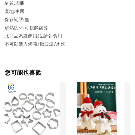
材質:樹脂
產地:中國
保存期限:無
耐熱度:不可接觸熱源
此商品為裝飾用品,請勿食用
不可以進入烤箱/微波爐/水洗
您可能也喜歡