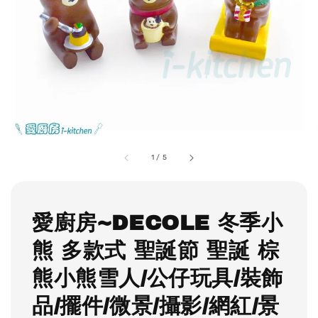
1
/
5
愛廚房~DECOLE 冬季小
熊 多款式 聖誕節 聖誕 棕
熊小熊雪人/公仔玩具/裝飾
品/擺件/微景/攝影/網紅/景