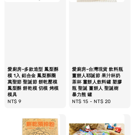
愛廚房~多款造型 鳳梨酥
愛廚房~台灣現貨 飲料瓶
模 1入 鋁合金 鳳梨酥圈
薑餅人耶誕節 果汁杯奶
萬聖節 聖誕節 餅乾壓模
茶杯 薑餅人飲料罐 塑膠
鳳梨酥 餅乾模 切模 烤模
瓶 聖誕 薑餅人 聖誕樹
模具
暴力熊 罐
Regular
NT$ 9
Regular
NT$ 15
-
NT$ 20
price
price