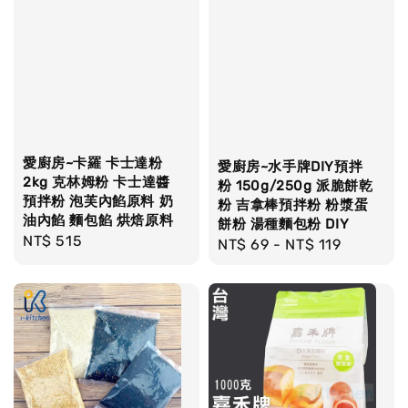
愛廚房~卡羅 卡士達粉
愛廚房~水手牌DIY預拌
2kg 克林姆粉 卡士達醬
粉 150g/250g 派脆餅乾
預拌粉 泡芙內餡原料 奶
粉 吉拿棒預拌粉 粉漿蛋
油內餡 麵包餡 烘焙原料
餅粉 湯種麵包粉 DIY
Regular
NT$ 515
Regular
NT$ 69
-
NT$ 119
price
price