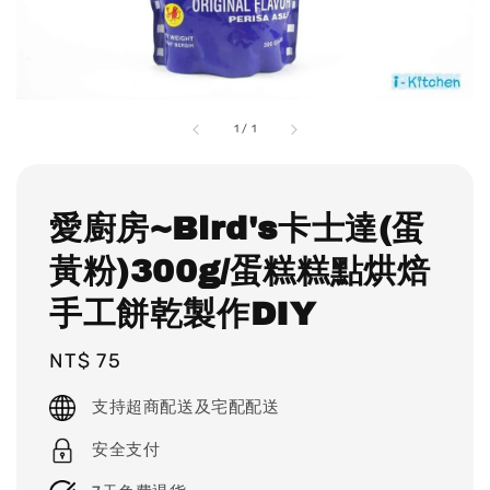
1
/
1
愛廚房~Bird's卡士達(蛋
黃粉)300g/蛋糕糕點烘焙
手工餅乾製作DIY
Regular
NT$ 75
price
支持超商配送及宅配配送
安全支付