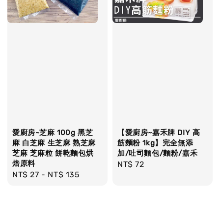
愛廚房~芝麻 100g 黑芝
【愛廚房~嘉禾牌 DIY 高
麻 白芝麻 生芝麻 熟芝麻
筋麵粉 1kg】完全無添
芝麻 芝麻粒 餅乾麵包烘
加/吐司麵包/麵粉/嘉禾
焙原料
Regular
NT$ 72
Regular
NT$ 27
-
NT$ 135
price
price