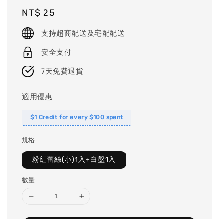
Regular
NT$ 25
price
支持超商配送及宅配配送
安全支付
7天免費退貨
適用優惠
$1 Credit for every $100 spent
規格
粉紅蕾絲(小)1入+白盤1入
數量