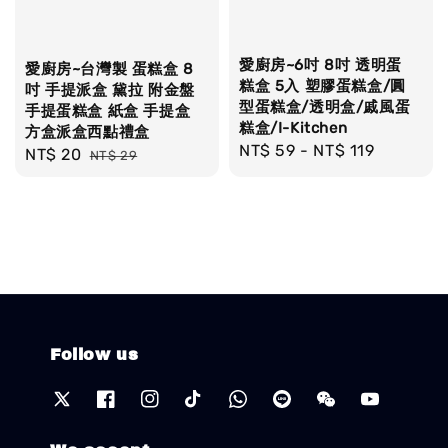
愛廚房~6吋 8吋 透明蛋
愛廚房~台灣製 蛋糕盒 8
糕盒 5入 塑膠蛋糕盒/圓
吋 手提派盒 黛拉 附金盤
型蛋糕盒/透明盒/戚風蛋
手提蛋糕盒 紙盒 手提盒
糕盒/I-Kitchen
方盒派盒西點禮盒
Regular
NT$ 59
-
NT$ 119
Sale
NT$ 20
Regular
NT$ 29
price
price
price
Follow us