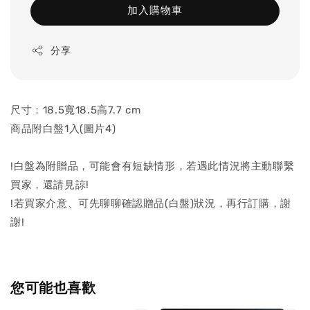
加入購物車
分享
尺寸：18.5寬18.5高7.7 cm
商品附白盤1入(圖片4)
!白盤為附贈品，可能會有短缺情形，若遇此情況將主動聯繫
買家，還請見諒!
!若買家介意、可先聊聊確認贈品(白盤)狀況，再行訂購，謝
謝!
您可能也喜歡