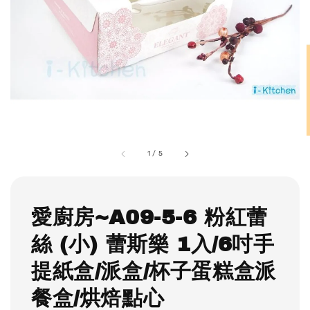
1
/
5
愛廚房~A09-5-6 粉紅蕾
絲 (小) 蕾斯樂 1入/6吋手
提紙盒/派盒/杯子蛋糕盒派
餐盒/烘焙點心