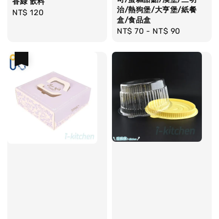
香綠 飲料
治/熱狗堡/大亨堡/紙餐
Regular
NT$ 120
盒/食品盒
price
Regular
NT$ 70
-
NT$ 90
price
優惠