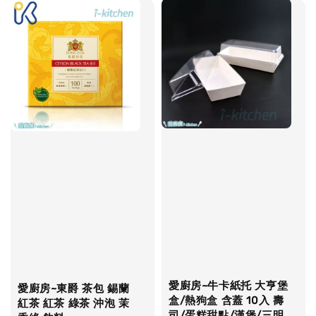
愛廚房~牛卡紙托 大亨堡
愛廚房~東爵 茶包 錫蘭
盒/熱狗盒 含蓋 10入 壽
紅茶 紅茶 綠茶 沖泡 茉
司/蛋糕甜點/漢堡/三明