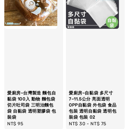
愛廚房~台灣製造 麵包自
愛廚房~自黏袋 多尺寸
黏袋 100入 動物 麵包袋
7~11.5公分 亮面透明
切片吐司袋 三明治麵包
OPP自黏袋 外包袋 食品
袋 自黏袋 透明塑膠袋 包
包裝 透明自黏袋 透明包
裝袋
裝袋 包裝 02
Regular
NT$ 95
Regular
NT$ 30
-
NT$ 75