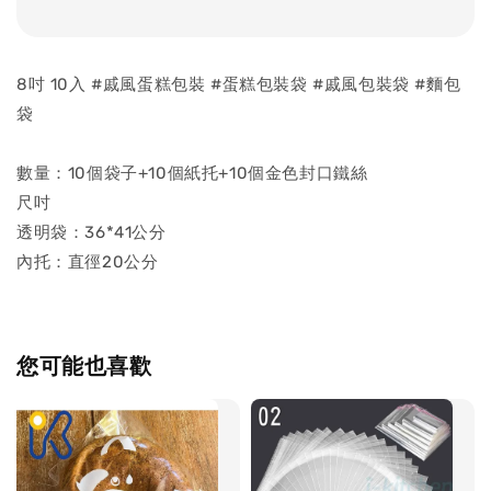
8吋 10入 #戚風蛋糕包裝 #蛋糕包裝袋 #戚風包裝袋 #麵包
袋
數量：10個袋子+10個紙托+10個金色封口鐵絲
尺吋
透明袋：36*41公分
內托：直徑20公分
您可能也喜歡