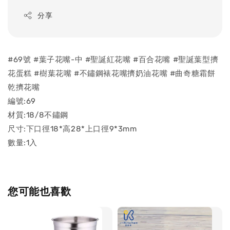
分享
#69號 #葉子花嘴-中 #聖誕紅花嘴 #百合花嘴 #聖誕葉型擠
花蛋糕 #樹葉花嘴 #不鏽鋼裱花嘴擠奶油花嘴 #曲奇糖霜餅
乾擠花嘴
編號:69
材質:18/8不鏽鋼
尺寸:下口徑18*高28*上口徑9*3mm
數量:1入
您可能也喜歡