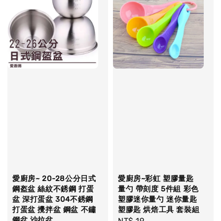
愛廚房~ 20-28公分日式
愛廚房~彩虹 塑膠量匙
鋼盔盆 絲紋不銹鋼 打蛋
量勺 帶刻度 5件組 彩色
盆 深打蛋盆 304不銹鋼
塑膠迷你量勺 迷你量匙
打蛋盆 攪拌盆 鋼盆 不鏽
塑膠匙 烘焙工具 套裝組
鋼盆 沙拉盆
Regular
NT$ 19