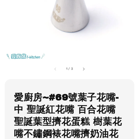
1
/
3
愛廚房~#69號葉子花嘴-
中 聖誕紅花嘴 百合花嘴
聖誕葉型擠花蛋糕 樹葉花
嘴不鏽鋼裱花嘴擠奶油花