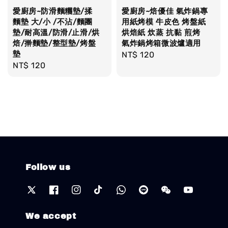
愛廚房~防滑麵糰墊/揉
愛廚房~焙優佳 氣炸鍋專
麵墊 大/小 /不沾/麵團
用紙烤模 牛皮色 烤盤紙
墊/耐高溫/防滑/止滑/烘
烘焙紙 炊蒸 抗黏 煎烤
焙/擀麵墊/整型墊/烤盤
氣炸鍋烤箱微波爐適用
墊
Regular
NT$ 120
Regular
NT$ 120
price
price
Follow us
We accept