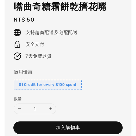
嘴曲奇糖霜餅乾擠花嘴
Regular
NT$ 50
price
支持超商配送及宅配配送
安全支付
7天免費退貨
適用優惠
$1 Credit for every $100 spent
數量
加入購物車