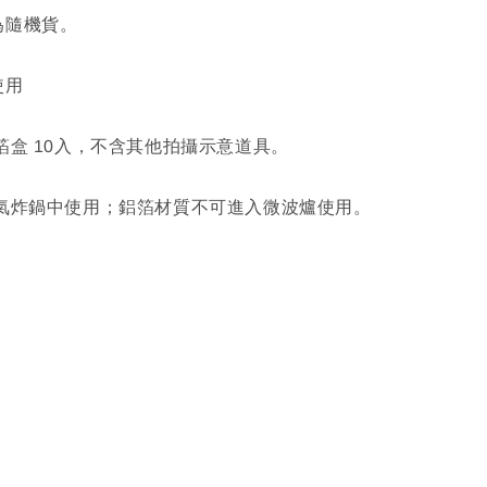
為隨機貨。
使用
箔盒 10入，不含其他拍攝示意道具。
/氣炸鍋中使用；鋁箔材質不可進入微波爐使用。