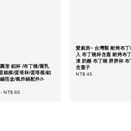
愛廚房~ 台灣製 耐烤布丁杯
入 布丁燒杯含蓋 耐烤布丁
凍 奶酪 布丁燒 胖胖杯 
圓形 鋁杯 /布丁燒/重乳
含蓋子
蛋糕模/蛋塔杯/蛋塔模/鋁
Regular
NT$ 45
/錫箔盒/氣炸鍋配件/I-
price
r
-
NT$ 65