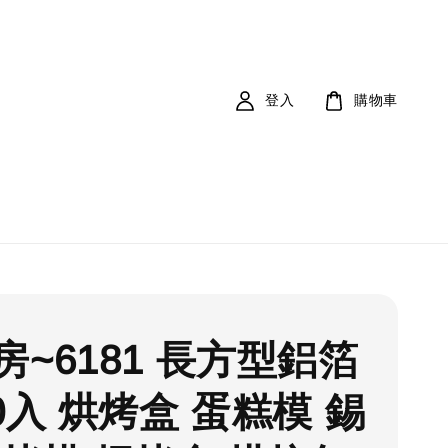
登入
購物車
房~6181 長方型鋁箔
0入 烘烤盒 蛋糕模 錫