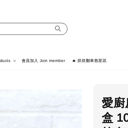
ducts
會員加入 Join member
🔥 烘焙翻車救星區
愛廚
盒 1