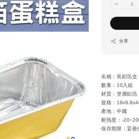
分享
名稱：長鋁箔盒 6
數量：10入組
材質：塗層鋁箔
規格：18x6.8x4
產地：中國
耐熱度：-20~2
保存期限：妥善