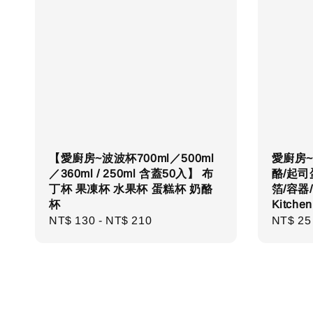
【愛廚房~波波杯700ml／500ml
愛廚房~
／360ml / 250ml 含蓋50入】 布
酪/起司
丁杯 果凍杯 水果杯 蛋糕杯 奶酪
箔/容器
杯
Kitchen
Regular
NT$ 130
-
NT$ 210
Regula
NT$ 25
price
price