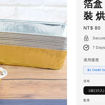
箔盒
裝 
Regular
NT$ 80
price
Secur
7 Days
適用優惠
$1 Credit f
規格
1組(10入)
數量