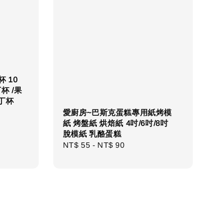
 10
杯 /果
布丁杯
愛廚房~巴斯克蛋糕專用紙烤模
紙 烤盤紙 烘焙紙 4吋/6吋/8吋
脫模紙 乳酪蛋糕
Regular
NT$ 55
-
NT$ 90
price