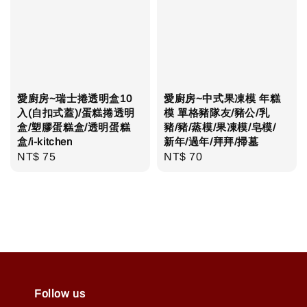
愛廚房~瑞士捲透明盒10
愛廚房~中式果凍模 年糕
入(自扣式蓋)/蛋糕捲透明
模 單格豬隊友/豬公/乳
盒/塑膠蛋糕盒/透明蛋糕
豬/豬/蒸模/果凍模/皂模/
盒/i-kitchen
新年/過年/拜拜/掃墓
Regular
NT$ 75
Regular
NT$ 70
price
price
Follow us