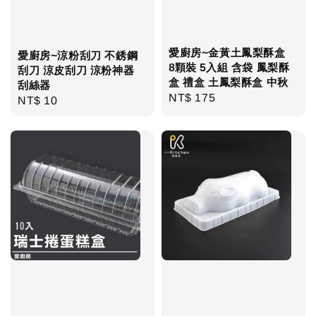
愛廚房~金黃土鳳梨酥盒
愛廚房~涼粉刮刀 不銹鋼
8顆裝 5入組 含袋 鳳梨酥
刮刀 涼皮刮刀 涼粉神器
盒 禮盒 土鳳梨酥盒 中秋
刮絲器
Regular
NT$ 175
Regular
NT$ 10
price
price