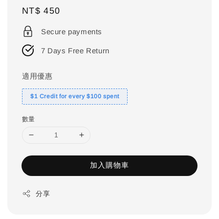
Regular
NT$ 450
price
Secure payments
7 Days Free Return
適用優惠
$1 Credit for every $100 spent
數量
加入購物車
分享