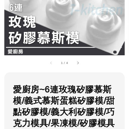
1
/
4
愛廚房~6連玫瑰矽膠慕斯
模/義式慕斯蛋糕矽膠模/甜
點矽膠模/義大利矽膠模/巧
克力模具/果凍模/矽膠模具