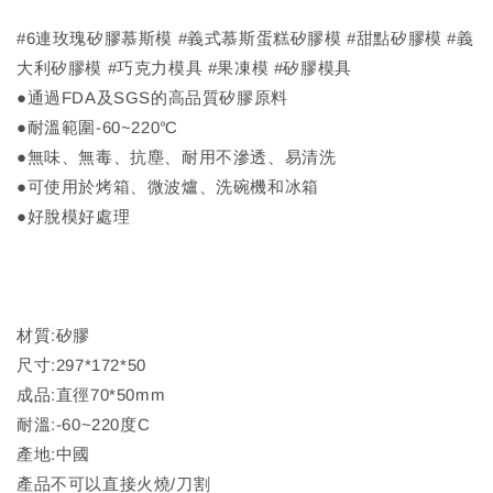
#6連玫瑰矽膠慕斯模 #義式慕斯蛋糕矽膠模 #甜點矽膠模 #義
大利矽膠模 #巧克力模具 #果凍模 #矽膠模具
●通過FDA及SGS的高品質矽膠原料
●耐溫範圍-60~220℃
●無味、無毒、抗塵、耐用不滲透、易清洗
●可使用於烤箱、微波爐、洗碗機和冰箱
●好脫模好處理
材質:矽膠
尺寸:297*172*50
成品:直徑70*50mm
耐溫:-60~220度C
產地:中國
產品不可以直接火燒/刀割