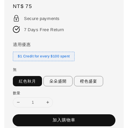
Regular
NT$ 75
price
Secure payments
7 Days Free Return
適用優惠
$1 Credit for every $100 spent
無
紅色秋月
朵朵盛開
橙色盛宴
數量
加入購物車