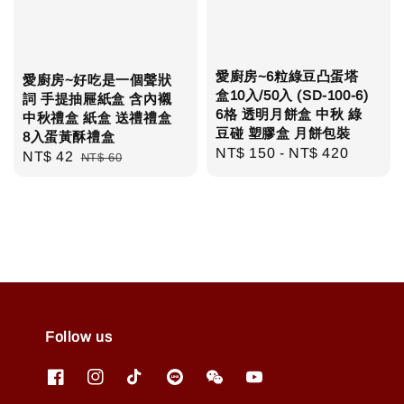
愛廚房~6粒綠豆凸蛋塔
愛廚房~好吃是一個聲狀
盒10入/50入 (SD-100-6)
詞 手提抽屜紙盒 含內襯
6格 透明月餅盒 中秋 綠
中秋禮盒 紙盒 送禮禮盒
豆碰 塑膠盒 月餅包裝
8入蛋黃酥禮盒
Regular
NT$ 150
-
NT$ 420
Sale
NT$ 42
Regular
NT$ 60
price
price
price
Follow us