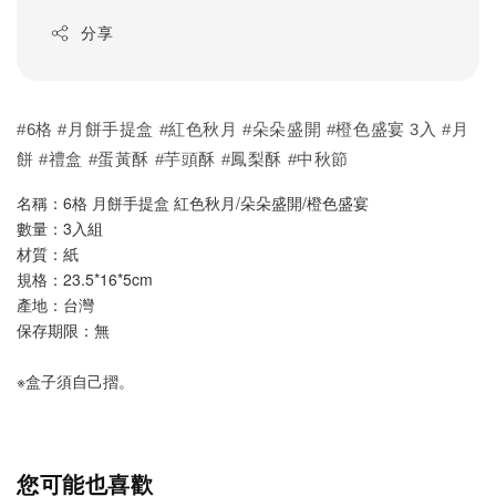
分享
#6格 #月餅手提盒 #紅色秋月 #朵朵盛開 #橙色盛宴 3入 #月
餅 #禮盒 #蛋黃酥 #芋頭酥 #鳳梨酥 #中秋節
名稱：6格 月餅手提盒 紅色秋月/朵朵盛開/橙色盛宴
數量：3入組
材質：紙
規格：23.5*16*5cm
產地：台灣
保存期限：無
※盒子須自己摺。
您可能也喜歡