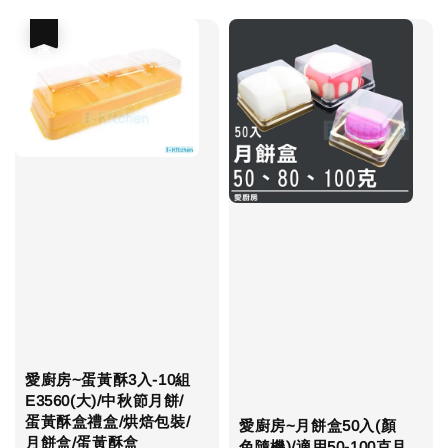
優惠
愛廚房~蛋黃酥3入-10組
E3560(大)/中秋節月餅/
蛋黃酥盒禮盒/烘焙包裝/
愛廚房~月餅盒50入(顏
月餅盒/蛋黃酥盒
色隨機)/適用50-100克月