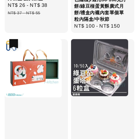
Sale
NT$ 26
-
NT$ 38
Regular
餅/綠豆椪蛋黃酥廣式月
price
price
餅/禮盒內襯內套單個單
NT$ 37
-
NT$ 55
粒內隔盒/中秋節
Regular
NT$ 100
-
NT$ 150
price
優惠