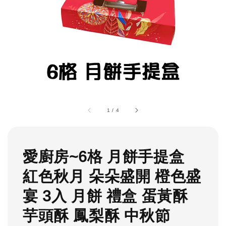
1
/
4
愛廚房~6格 月餅手提盒
紅色秋月 朵朵盛開 橙色盛
宴 3入 月餅 禮盒 蛋黃酥
芋頭酥 鳳梨酥 中秋節