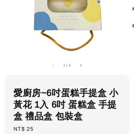
1
/
4
愛廚房~6吋蛋糕手提盒 小
黃花 1入 6吋 蛋糕盒 手提
盒 禮品盒 包裝盒
Regular
NT$ 25