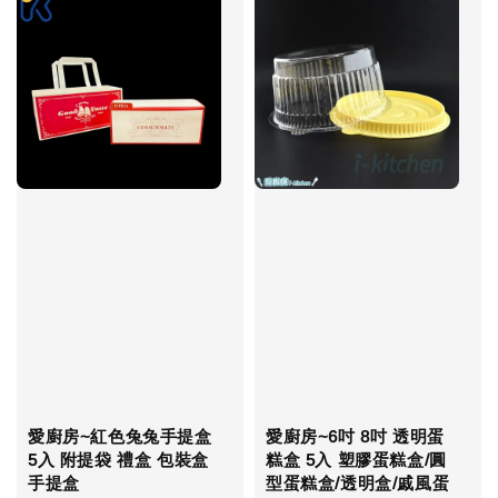
愛廚房~紅色兔兔手提盒
愛廚房~6吋 8吋 透明蛋
5入 附提袋 禮盒 包裝盒
糕盒 5入 塑膠蛋糕盒/圓
手提盒
型蛋糕盒/透明盒/戚風蛋