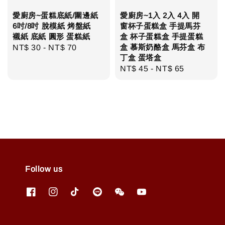
愛廚房~蛋糕底紙/圍邊紙
愛廚房~1入 2入 4入 開
6吋/8吋 脫模紙 烤盤紙
窗杯子蛋糕盒 手提馬芬
襯紙 底紙 圓形 蛋糕紙
盒 杯子蛋糕盒 手提蛋糕
盒 慕斯奶酪盒 馬芬盒 布
Regular
NT$ 30
-
NT$ 70
丁盒 蛋塔盒
price
Regular
NT$ 45
-
NT$ 65
price
Follow us