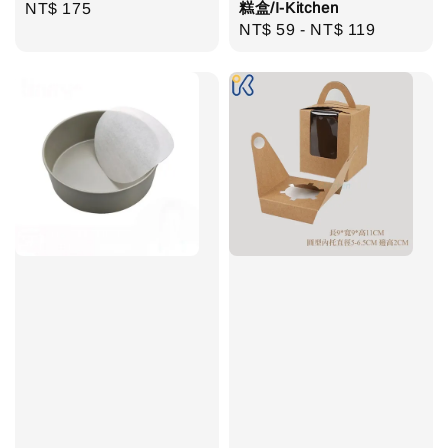
糕盒/I-Kitchen
Regular
NT$ 175
Regular
NT$ 59
-
NT$ 119
price
price