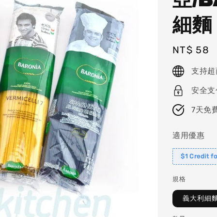
細麵 
Regular
NT$ 58
price
支持超
安全支
7天免
適用優惠
$1 Credit f
規格
義大利細麵