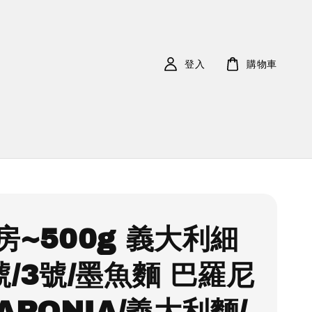
登入
購物車
房~500g 義大利細
號/3號/墨魚麵 巴羅尼
ARONIA/義大利麵/