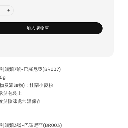
加入購物車
細麵7號-巴羅尼亞(BR007)
0g
容物及添加物)：杜蘭小麥粉
示於包裝上
置於陰涼處常溫保存
細麵3號-巴羅尼亞(BR003)