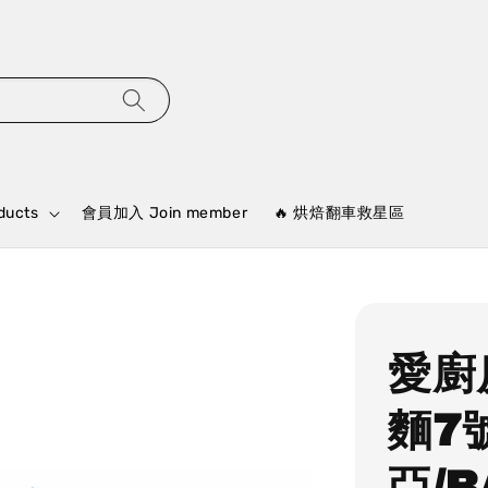
ducts
會員加入 Join member
🔥 烘焙翻車救星區
愛廚
麵7
亞/B