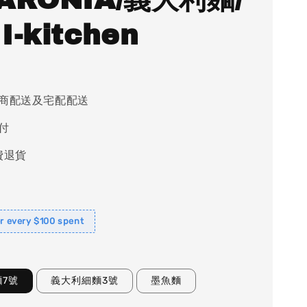
I-kitchen
商配送及宅配配送
付
費退貨
or every $100 spent
7號
義大利細麵3號
墨魚麵