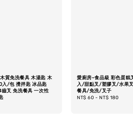
木質免洗餐具 木湯匙 木
愛廚房~食品級 彩色蛋糕叉
00入/包 攪拌匙 冰品匙
入/甜點叉/塑膠叉/水果
4齒叉 免洗餐具 一次性
餐具/免洗/叉子
匙
Regular
NT$ 60
-
NT$ 180
r
price