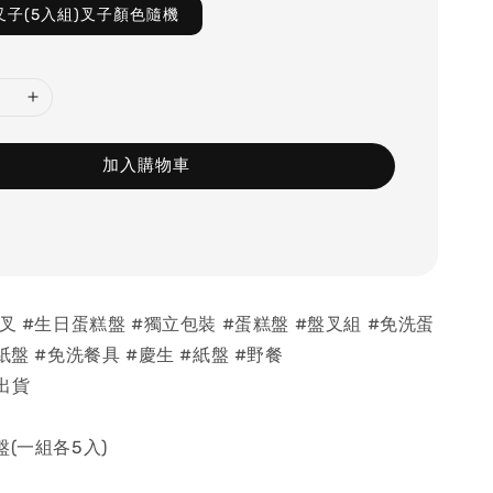
叉子(5入組)叉子顏色隨機
加入購物車
+叉 #生日蛋糕盤 #獨立包裝 #蛋糕盤 #盤叉組 #免洗蛋
紙盤 #免洗餐具 #慶生 #紙盤 #野餐
出貨
盤(一組各5入)