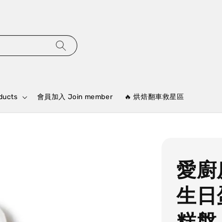
ducts
會員加入 Join member
🔥 烘焙翻車救星區
愛廚
生日
糕盤