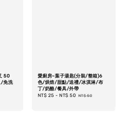
 50
愛廚房~葉子湯匙(分裝/整箱)6
叉/免洗
色/烘焙/甜點/送禮/冰淇淋/布
丁/奶酪/餐具/外帶
Sale
NT$ 25
-
NT$ 50
Regular
NT$ 50
price
price