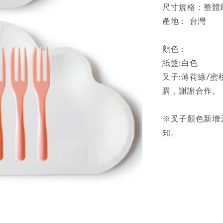
尺寸規格：整體最
產地： 台灣
顏色：
紙盤:白色
叉子:薄荷綠/
購，謝謝合作。
※叉子顏色新增
知。