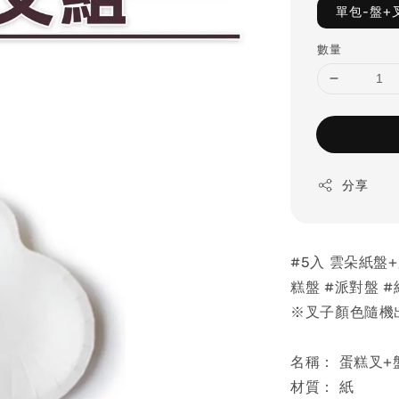
單包-盤+
數量
分享
#5入 雲朵紙盤
糕盤 #派對盤 #
※叉子顏色隨機
名稱： 蛋糕叉+
材質： 紙