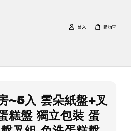
登入
購物車
房~5入 雲朵紙盤+叉
蛋糕盤 獨立包裝 蛋
 盤叉組 免洗蛋糕盤