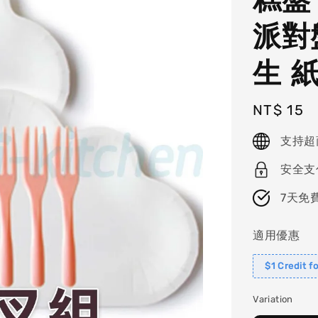
派對
生 
Regular
NT$ 15
price
支持超
安全支
7天免
適用優惠
$1 Credit f
Variation