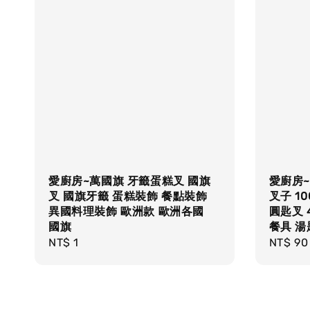
愛廚房~萬國旗 牙籤蛋糕叉 國旗
愛廚房~
叉 國旗牙籤 蛋糕裝飾 餐點裝飾
叉子 1
異國料理裝飾 歐洲款 歐洲各國
圓匙叉 
國旗
餐具 湯
Regular
NT$ 1
Regula
NT$ 90
price
price