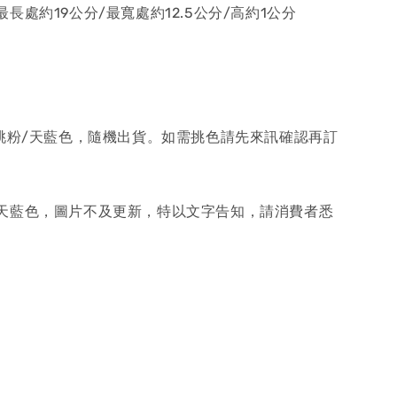
長處約19公分/最寬處約12.5公分/高約1公分
蜜桃粉/天藍色，隨機出貨。如需挑色請先來訊確認再訂
天藍色，圖片不及更新，特以文字告知，請消費者悉