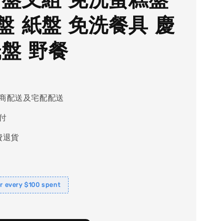
盤 紙盤 免洗餐具 慶
紙盤 野餐
商配送及宅配配送
付
費退貨
or every $100 spent