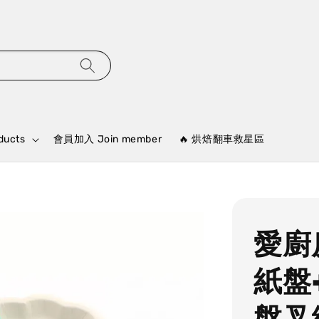
ducts
會員加入 Join member
🔥 烘焙翻車救星區
愛廚
紙盤
盤叉