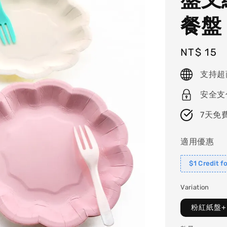
餐盤
Regular
NT$ 15
price
支持超
安全支
7天免
適用優惠
$1 Credit f
Variation
粉紅紙盤