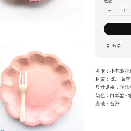
數量
分享
名稱：小花盤蛋糕
材質： 紙、聚苯乙
尺寸規格：整體最
顏色：白紙盤+
產地：台灣