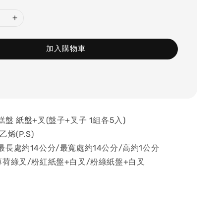
加入購物車
盤 紙盤+叉(盤子+叉子 1組各5入)
烯(P.S)
長處約14公分/最寬處約14公分/高約1公分
薄荷綠叉/粉紅紙盤+白叉/粉綠紙盤+白叉