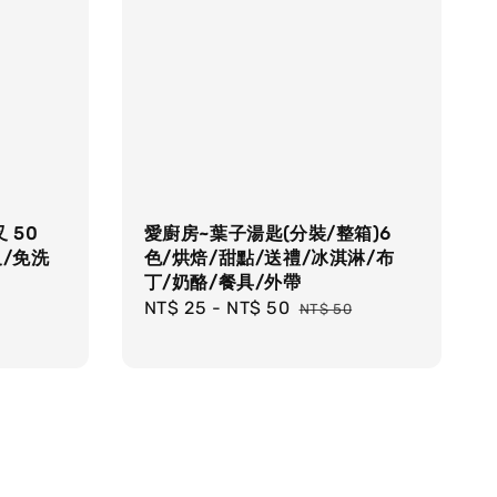
 50
愛廚房~葉子湯匙(分裝/整箱)6
叉/免洗
色/烘焙/甜點/送禮/冰淇淋/布
丁/奶酪/餐具/外帶
Sale
NT$ 25
-
NT$ 50
Regular
NT$ 50
price
price