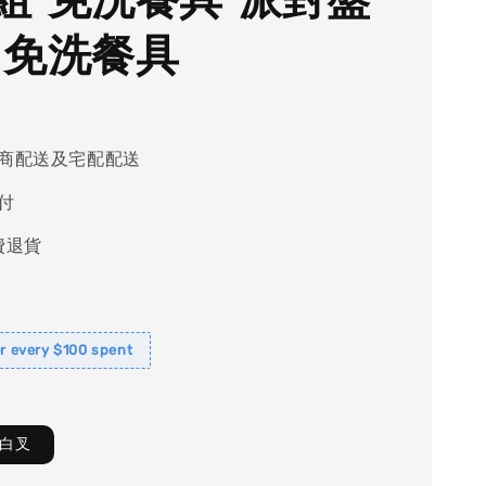
 免洗餐具
商配送及宅配配送
付
費退貨
or every $100 spent
+白叉