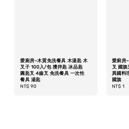
愛廚房~木質免洗餐具 木湯匙 木
愛廚房~
叉子 100入/包 攪拌匙 冰品匙
叉 國旗
圓匙叉 4齒叉 免洗餐具 一次性
異國料
餐具 湯匙
國旗
Regular
NT$ 90
Regula
NT$ 1
price
price