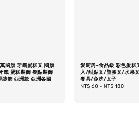
萬國旗 牙籤蛋糕叉 國旗
愛廚房~食品級 彩色蛋糕叉
牙籤 蛋糕裝飾 餐點裝飾
入/甜點叉/塑膠叉/水果
理裝飾 亞洲款 亞洲各國
餐具/免洗/叉子
Regular
NT$ 60
-
NT$ 180
r
price