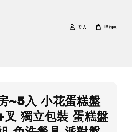
登入
購物車
房~5入 小花蛋糕盤
+叉 獨立包裝 蛋糕盤
組 免洗餐具 派對盤