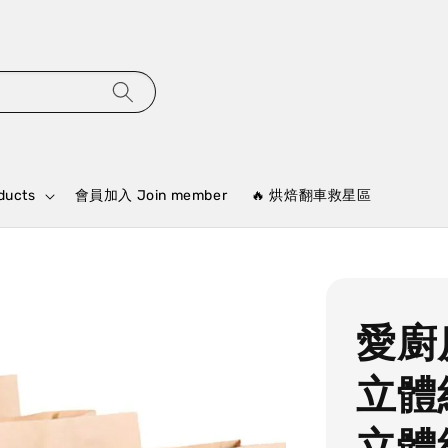
ducts
會員加入 Join member
🔥 烘焙翻車救星區
愛廚房
立體
立體