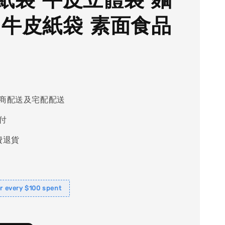
 牛皮紙袋 素面食品
商配送及宅配配送
付
費退貨
or every $100 spent