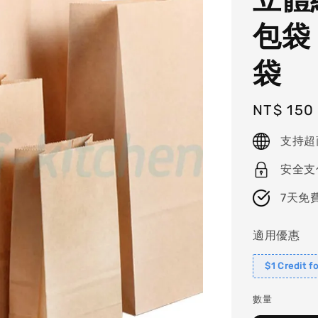
包袋
袋
Regular
NT$ 150
price
支持超
安全支
7天免
適用優惠
$1 Credit f
數量