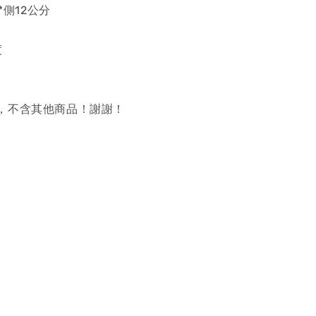
*側12公分
度
，不含其他商品！謝謝！