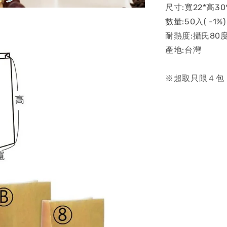
尺寸:寬22*高30
數量:50入( -1%)
耐熱度:攝氏80
產地:台灣
※超取只限４包