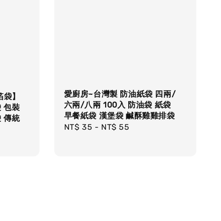
愛廚房~台灣製 防油紙袋 四兩/
箔袋】
六兩/八兩 100入 防油袋 紙袋
 包裝
早餐紙袋 漢堡袋 鹹酥雞雞排袋
 傳統
Regular
NT$ 35
-
NT$ 55
price