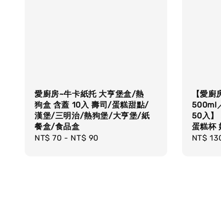
愛廚房~牛卡紙托 大亨堡盒/熱
【愛廚房
狗盒 含蓋 10入 壽司/蛋糕甜點/
500ml
漢堡/三明治/熱狗堡/大亨堡/紙
50入】
餐盒/食品盒
蛋糕杯
Regular
NT$ 70
-
NT$ 90
Regula
NT$ 13
price
price