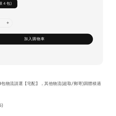
限４包)
加入購物車
18包物流請選【宅配】，其他物流(超取/郵寄)因體積過
5)