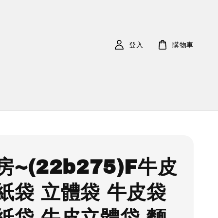
登入
購物車
~(22b275)F牛皮
紙袋 立體袋 牛皮袋
紙袋 牛皮立體袋 麵