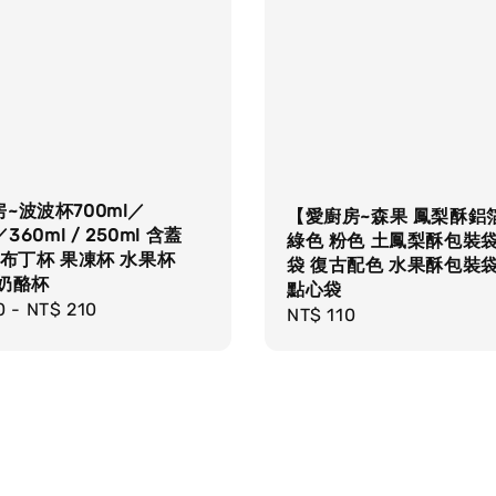
~波波杯700ml／
【愛廚房~森果 鳳梨酥鋁
／360ml / 250ml 含蓋
綠色 粉色 土鳳梨酥包裝袋
 布丁杯 果凍杯 水果杯
袋 復古配色 水果酥包裝袋
 奶酪杯
點心袋
r
0
-
NT$ 210
Regular
NT$ 110
price