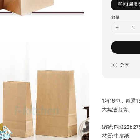
單包(超取
數量
分享
1箱18包，超過
大無法出貨。
編號:F號(22b27
材質:牛皮紙