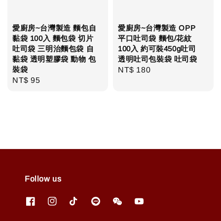
愛廚房~台灣製造 麵包自
愛廚房~台灣製造 OPP
黏袋 100入 麵包袋 切片
平口吐司袋 麵包/花紋
吐司袋 三明治麵包袋 自
100入 約可裝450g吐司
黏袋 透明塑膠袋 動物 包
透明吐司包裝袋 吐司袋
裝袋
Regular
NT$ 180
Regular
NT$ 95
price
price
Follow us