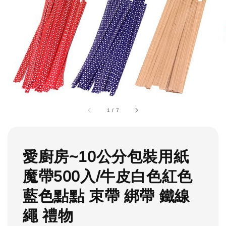
1
/
7
愛廚房~10公分包裝用紙
魔帶500入/牛皮白色紅色
藍色點點 束帶 綁帶 鐵線
繩 禮物