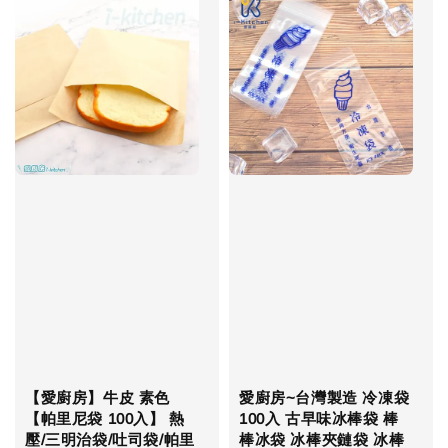
【愛廚房】牛皮 素色
愛廚房~台灣製造 冷凍袋
【帕里尼袋 100入】 熱
100入 古早味冰棒袋 棒
壓/三明治袋/吐司袋/帕里
棒冰袋 冰棒夾鏈袋 冰棒