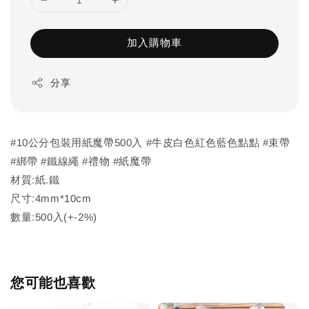
加入購物車
分享
#10公分包裝用紙魔帶500入 #牛皮白色紅色藍色點點 #束帶
#綁帶 #鐵線繩 #禮物 #紙魔帶
材質:紙.鐵
尺寸:4mm*10cm
數量:500入(+-2%)
您可能也喜歡