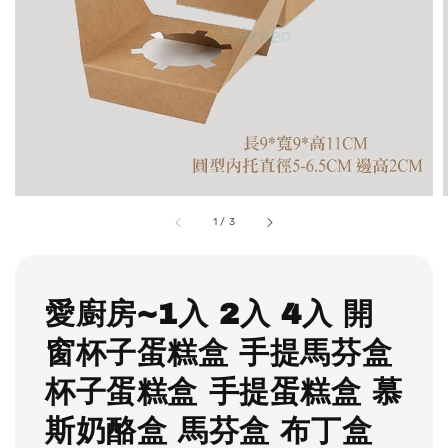
1
/
3
愛廚房~1入 2入 4入 開
窗杯子蛋糕盒 手提馬芬盒
杯子蛋糕盒 手提蛋糕盒 慕
斯奶酪盒 馬芬盒 布丁盒