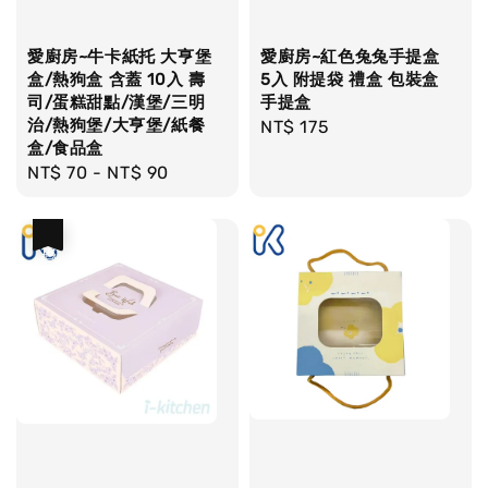
愛廚房~牛卡紙托 大亨堡
愛廚房~紅色兔兔手提盒
盒/熱狗盒 含蓋 10入 壽
5入 附提袋 禮盒 包裝盒
司/蛋糕甜點/漢堡/三明
手提盒
治/熱狗堡/大亨堡/紙餐
Regular
NT$ 175
盒/食品盒
price
Regular
NT$ 70
-
NT$ 90
price
優惠