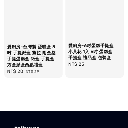
愛廚房~6吋蛋糕手提盒
愛廚房~台灣製 蛋糕盒 8
小黃花 1入 6吋 蛋糕盒
吋 手提派盒 黛拉 附金盤
手提盒 禮品盒 包裝盒
手提蛋糕盒 紙盒 手提盒
Regular
NT$ 25
方盒派盒西點禮盒
price
Sale
NT$ 20
Regular
NT$ 29
price
price