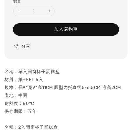
數量
加入購物車
分享
名稱：單入開窗杯子蛋糕盒
材質：紙+PET 5入
規格：長9*寬9*高11CM 圓型內托直徑5-6.5CM 邊高2CM
產地：中國
耐熱度：80°C
保存期限：五年
名稱：2入開窗杯子蛋糕盒