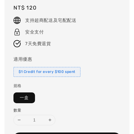
Regular
NT$ 120
price
支持超商配送及宅配配送
安全支付
7天免費退貨
適用優惠
$1 Credit for every $100 spent
規格
一盒
數量