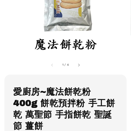
1
/
4
愛廚房~魔法餅乾粉
400g 餅乾預拌粉 手工餅
乾 萬聖節 手指餅乾 聖誕
節 薑餅