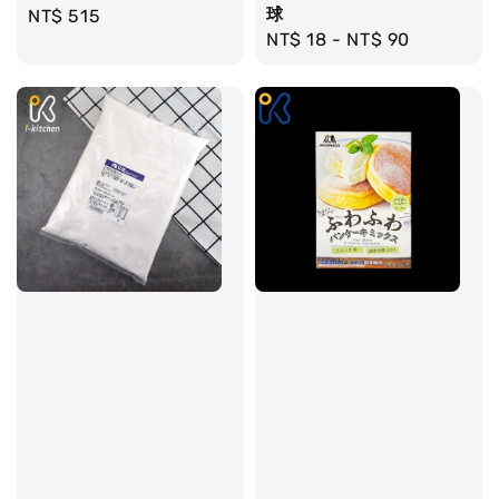
球
Regular
NT$ 515
Regular
NT$ 18
-
NT$ 90
price
price