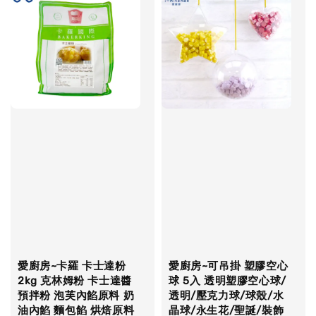
愛廚房~卡羅 卡士達粉
愛廚房~可吊掛 塑膠空心
2kg 克林姆粉 卡士達醬
球 5入 透明塑膠空心球/
預拌粉 泡芙內餡原料 奶
透明/壓克力球/球殼/水
油內餡 麵包餡 烘焙原料
晶球/永生花/聖誕/裝飾