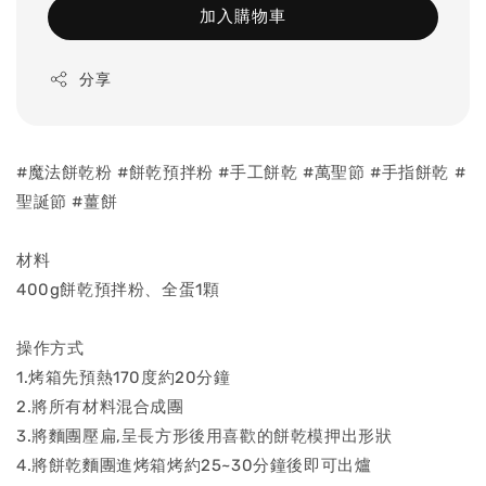
加入購物車
分享
#魔法餅乾粉 #餅乾預拌粉 #手工餅乾 #萬聖節 #手指餅乾 #
聖誕節 #薑餅
材料
400g餅乾預拌粉、全蛋1顆
操作方式
1.烤箱先預熱170度約20分鐘
2.將所有材料混合成團
3.將麵團壓扁,呈長方形後用喜歡的餅乾模押出形狀
4.將餅乾麵團進烤箱烤約25~30分鐘後即可出爐