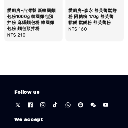
愛廚房~台灣製 新韓國麵
愛廚房~森永 舒芙蕾鬆餅
包粉1000g 韓國麵包預
粉 附糖粉 170g 舒芙蕾
拌粉 麻糬麵包粉 韓國麵
鬆餅 鬆餅粉 舒芙蕾粉
包粉 麵包預拌粉
Regular
NT$ 160
Regular
NT$ 210
price
price
Follow us
We accept