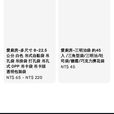
愛廚房~多尺寸 8~22.5
愛廚房~三明治袋 約45
公分 白色 吊式自黏袋 吊
入 /三角型袋/三明治/吐
孔袋 吊掛袋 打孔袋 吊孔
司袋/糖霜/巧克力擠花袋
式 OPP 吊卡袋 吊卡頭
Regular
NT$ 45
透明包裝袋
price
Regular
NT$ 65
-
NT$ 220
price