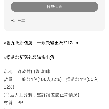
暫無供應
分享
※圖九為新包裝，一般款變更為7*12cm
※摺邊款新舊包裝隨機出貨
名稱：餅乾封口袋 咖啡
數量：一般款1包(100入±2%)；摺邊款1包(50入
±2%)
(商品人工分裝，些許誤差屬正常情況)
材質：PP