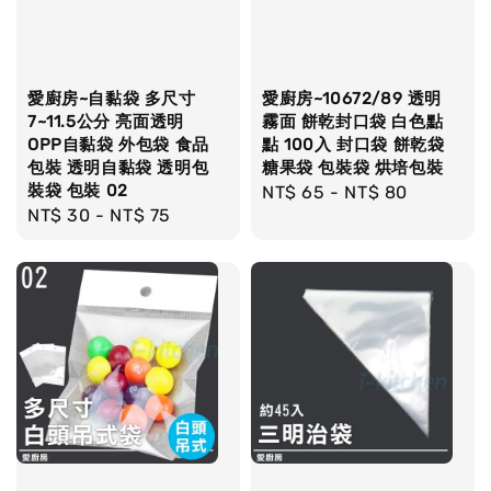
愛廚房~自黏袋 多尺寸
愛廚房~10672/89 透明
7~11.5公分 亮面透明
霧面 餅乾封口袋 白色點
OPP自黏袋 外包袋 食品
點 100入 封口袋 餅乾袋
包裝 透明自黏袋 透明包
糖果袋 包裝袋 烘培包裝
裝袋 包裝 02
Regular
NT$ 65
-
NT$ 80
Regular
NT$ 30
-
NT$ 75
price
price