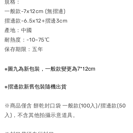
規格：
一般款-7x12cm (無摺邊)
摺邊款-6.5x12+摺邊3cm
產地：中國
耐熱度：-10~75℃
保存期限：五年
※圖九為新包裝，一般款變更為7*12cm
※摺邊款新舊包裝隨機出貨
※商品僅含 餅乾封口袋 一般款(100入)/摺邊款(50
入)，不含其他拍攝示意道具。