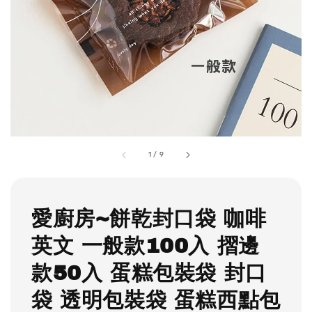
1
/
9
愛廚房~餅乾封口袋 咖啡
英文 一般款100入 摺邊
款50入 蛋糕包裝袋 封口
袋 透明包裝袋 蛋糕西點包