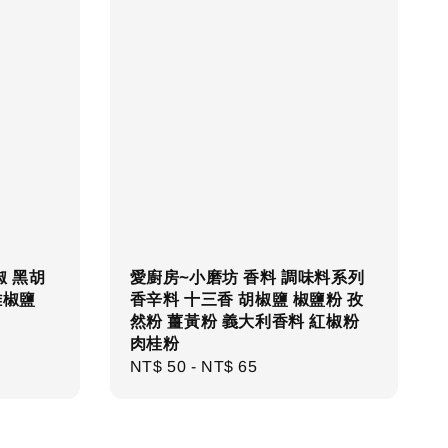
椒 黑胡
愛廚房~小磨坊 香料 調味料系列
雞椒鹽
香辛料 十三香 胡椒鹽 椒鹽粉 孜
然粉 薑黃粉 義大利香料 紅椒粉
肉桂粉
Regular
NT$ 50
-
NT$ 65
price