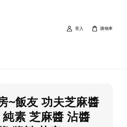
登入
購物車
房~飯友 功夫芝麻醬
g 純素 芝麻醬 沾醬