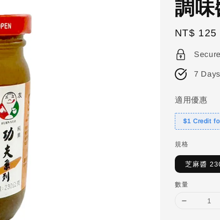
調味
Regular
NT$ 125
price
Secur
7 Days
適用優惠
$1 Credit f
規格
芝麻醬 23
數量