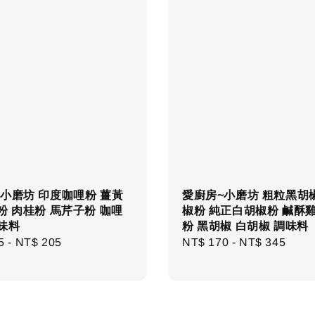
小磨坊 印度咖哩粉 薑黃
愛廚房~小磨坊 粗粒黑胡
粉 肉桂粉 馬芹子粉 咖哩
椒粉 純正白胡椒粉 鹹酥
味料
粉 黑胡椒 白胡椒 調味料
r
5
-
NT$ 205
Regular
NT$ 170
-
NT$ 345
price