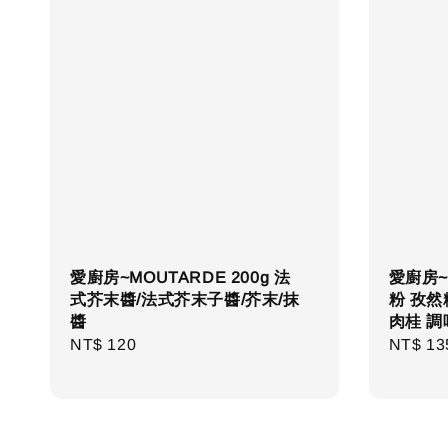
愛廚房~MOUTARDE 200g 法
愛廚房~
式芥末醬/法式芥末子醬/芥末/抹
粉 孜然
醬
肉桂 調
Regular
NT$ 120
Regula
NT$ 13
price
price