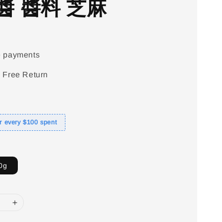
醬 醬料 芝麻
e payments
 Free Return
or every $100 spent
0g