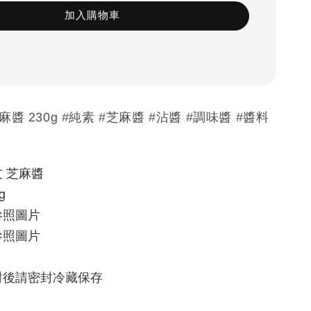
加入購物車
麻醬 230g #純素 #芝麻醬 #沾醬 #調味醬 #醬料
 芝麻醬
g
參照圖片
參照圖片
封後請密封冷藏保存